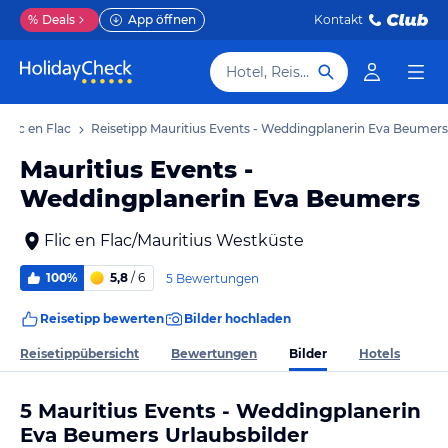
%
Deals
App öffnen
Kontakt
Hotel, Reiseziel
 Flic en Flac
Reisetipp Mauritius Events - Weddingplanerin Eva Beumers
Mauritius Events -
Weddingplanerin Eva Beumers
Flic en Flac/Mauritius Westküste
100%
5,8
/ 6
5 Bewertungen
Reisetipp bewerten
Bilder hochladen
Bilder
Reisetippübersicht
Bewertungen
Hotels
5 Mauritius Events - Weddingplanerin
Eva Beumers Urlaubsbilder