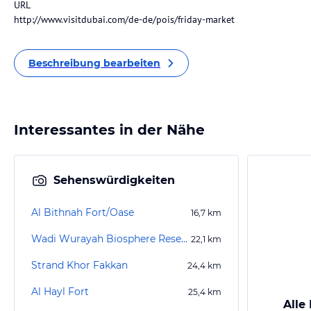
URL
http://www.visitdubai.com/de-de/pois/friday-market
Beschreibung bearbeiten
Interessantes in der Nähe
Sehenswürdigkeiten
Al Bithnah Fort/Oase
16,7
km
Wadi Wurayah Biosphere Reserve
22,1
km
Strand Khor Fakkan
24,4
km
Al Hayl Fort
25,4
km
Alle