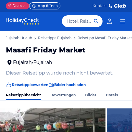
%
Deals
App öffnen
Kontakt
Hotel, Reiseziel
Fujairah Urlaub
Reisetipps Fujairah
Reisetipp Masafi Friday Market
Masafi Friday Market
Fujairah/Fujairah
Dieser Reisetipp wurde noch nicht bewertet.
Reisetipp bewerten
Bilder hochladen
Reisetippübersicht
Bewertungen
Bilder
Hotels