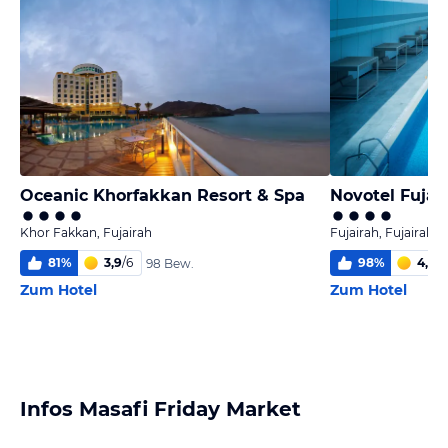
Oceanic Khorfakkan Resort & Spa
Novotel Fujai
Khor Fakkan, Fujairah
Fujairah, Fujairah
81
%
3,9
/
6
98
%
4,4
/
6
98 Bew.
Zum Hotel
Zum Hotel
Infos Masafi Friday Market