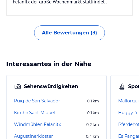
Felanitx der große Wochenmarkt stattfindet .
Alle Bewertungen (3)
Interessantes in der Nähe
Sehenswürdigkeiten
Spor
Puig de San Salvador
Mallorqui
0,1
km
Kirche Sant Miquel
0,1
km
Windmühlen Felanitx
Pferdeho
0,2
km
Augustinerkloster
Es Fanga
0,4
km