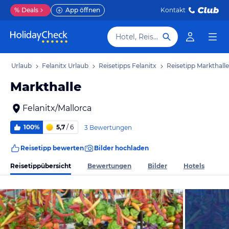
%
Deals
App öffnen
Kontakt
Hotel, Reiseziel
rca Urlaub
Felanitx Urlaub
Reisetipps Felanitx
Reisetipp Markthalle
Markthalle
Felanitx/Mallorca
100%
5,7
/ 6
3 Bewertungen
Reisetipp bewerten
Bilder hochladen
Reisetippübersicht
Bewertungen
Bilder
Hotels