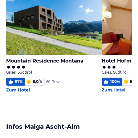
Mountain Residence Montana
Hotel Hofma
Gsies, Südtirol
Gsies, Südtirol
97
%
6,0
/
6
100
%
5,8
/
68 Bew.
Zum Hotel
Zum Hotel
Infos Malga Ascht-Alm