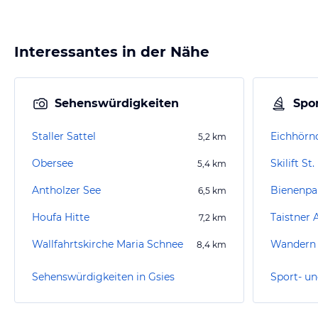
Interessantes in der Nähe
Sehenswürdigkeiten
Spor
Staller Sattel
5,2
km
Obersee
Skilift S
5,4
km
Antholzer See
Bienenpa
6,5
km
Houfa Hitte
Taistner 
7,2
km
Wallfahrtskirche Maria Schnee
Wandern I
8,4
km
Sehenswürdigkeiten in Gsies
Sport- un