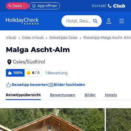
%
Deals
App öffnen
Kontakt
Hotel, Reiseziel
rol Urlaub
Gsies Urlaub
Reisetipps Gsies
Reisetipp Malga Ascht-Alm
Malga Ascht-Alm
Gsies/Südtirol
100%
6
/ 6
1 Bewertung
Reisetipp bewerten
Bilder hochladen
Reisetippübersicht
Bewertungen
Bilder
Hotels