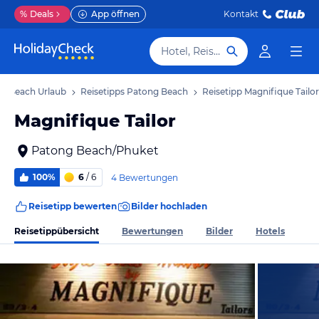
%
Deals
App öffnen
Kontakt
Hotel, Reiseziel
g Beach Urlaub
Reisetipps Patong Beach
Reisetipp Magnifique Tailor
Magnifique Tailor
Patong Beach/Phuket
100%
6
/ 6
4 Bewertungen
Reisetipp bewerten
Bilder hochladen
Reisetippübersicht
Bewertungen
Bilder
Hotels