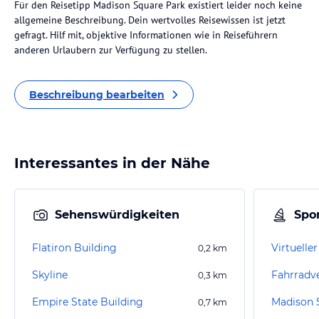
Für den Reisetipp Madison Square Park existiert leider noch keine
allgemeine Beschreibung. Dein wertvolles Reisewissen ist jetzt
gefragt. Hilf mit, objektive Informationen wie in Reiseführern
anderen Urlaubern zur Verfügung zu stellen.
Beschreibung bearbeiten
Interessantes in der Nähe
Sehenswürdigkeiten
Spor
Flatiron Building
0,2
km
Skyline
0,3
km
Empire State Building
Madison 
0,7
km