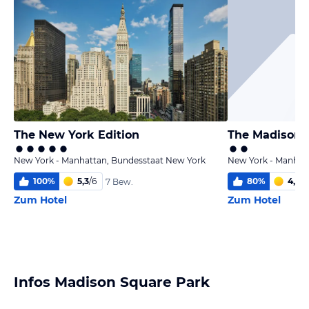
The New York Edition
The Madison 
New York - Manhattan, Bundesstaat New York
New York - Manhat
100
%
5,3
/
6
80
%
4,8
/
6
7 Bew.
Zum Hotel
Zum Hotel
Infos Madison Square Park