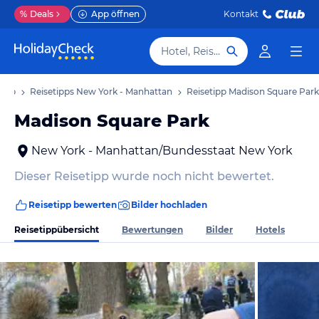
%
Deals
App öffnen
Kontakt
Hotel, Reiseziel
laub
Reisetipps New York - Manhattan
Reisetipp Madison Square Park
Madison Square Park
New York - Manhattan/Bundesstaat New York
Dieser Reisetipp wurde noch nicht bewertet.
Reisetipp bewerten
Bilder hochladen
Reisetippübersicht
Bewertungen
Bilder
Hotels