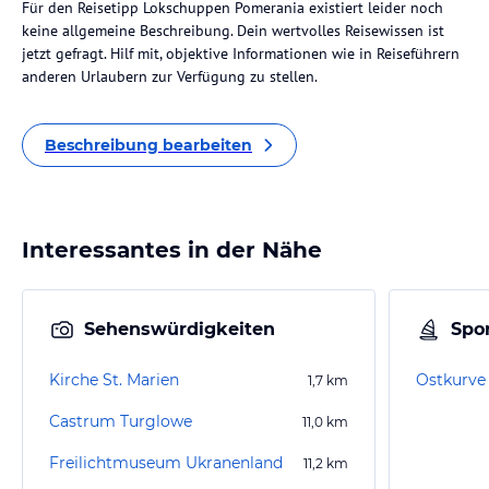
Für den Reisetipp Lokschuppen Pomerania existiert leider noch
keine allgemeine Beschreibung. Dein wertvolles Reisewissen ist
jetzt gefragt. Hilf mit, objektive Informationen wie in Reiseführern
anderen Urlaubern zur Verfügung zu stellen.
Beschreibung bearbeiten
Interessantes in der Nähe
Sehenswürdigkeiten
Spor
Kirche St. Marien
Ostkurve
1,7
km
Castrum Turglowe
11,0
km
Freilichtmuseum Ukranenland
11,2
km