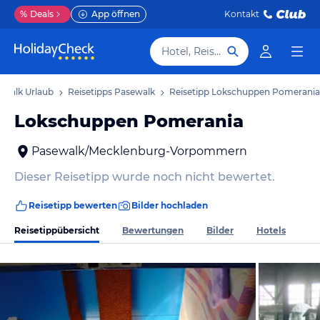
%
Deals
App öffnen
Kontakt
Hotel, Reiseziel
ewalk Urlaub
Reisetipps Pasewalk
Reisetipp Lokschuppen Pomerania
Lokschuppen Pomerania
Pasewalk/Mecklenburg-Vorpommern
Dieser Reisetipp wurde noch nicht bewertet.
Reisetipp bewerten
Bilder hochladen
Reisetippübersicht
Bewertungen
Bilder
Hotels