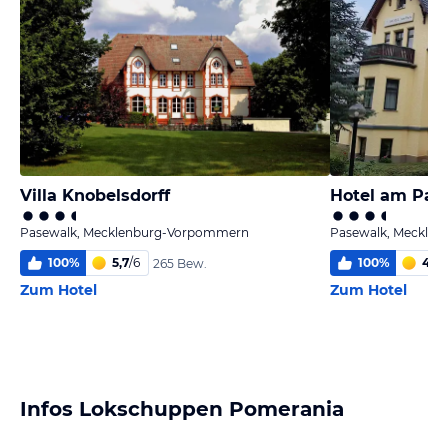
Villa Knobelsdorff
Hotel am Par
Pasewalk, Mecklenburg-Vorpommern
Pasewalk, Meckle
100
%
5,7
/
6
100
%
4,1
/
265 Bew.
Zum Hotel
Zum Hotel
Infos Lokschuppen Pomerania