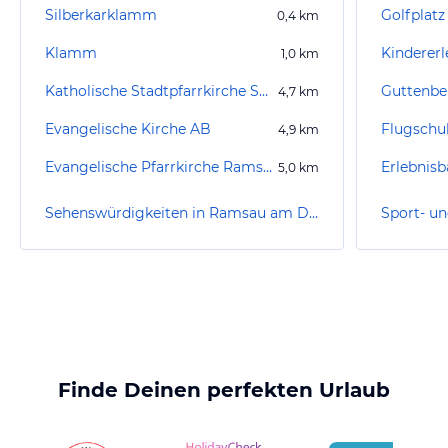
Silberkarklamm
Golfplat
0,4
km
Klamm
Kindererl
1,0
km
Katholische Stadtpfarrkirche Schladming
Guttenbe
4,7
km
Evangelische Kirche AB
Flugschu
4,9
km
Evangelische Pfarrkirche Ramsau
Erlebnis
5,0
km
Sehenswürdigkeiten in Ramsau am Dachstein
Finde Deinen perfekten Urlaub