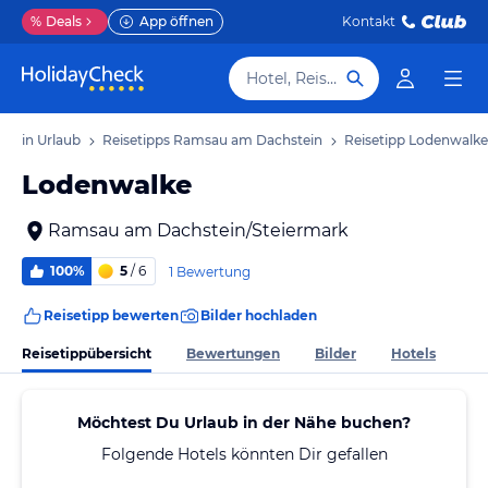
%
Deals
App öffnen
Kontakt
Hotel, Reiseziel
tein Urlaub
Reisetipps Ramsau am Dachstein
Reisetipp Lodenwalke
Lodenwalke
Ramsau am Dachstein/Steiermark
100%
5
/ 6
1 Bewertung
Reisetipp bewerten
Bilder hochladen
Reisetippübersicht
Bewertungen
Bilder
Hotels
Möchtest Du Urlaub in der Nähe buchen?
Folgende Hotels könnten Dir gefallen