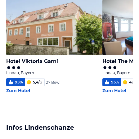
Hotel Viktoria Garni
Hotel The Me
Lindau, Bayern
Lindau, Bayern
95
%
5,4
/
6
95
%
4,6
/
6
27 Bew.
Zum Hotel
Zum Hotel
Infos Lindenschanze