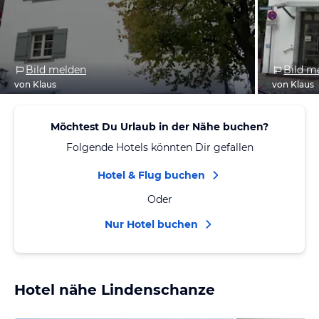
Bild melden
Bild m
von Klaus
von Klaus
Möchtest Du Urlaub in der Nähe buchen?
Folgende Hotels könnten Dir gefallen
Hotel & Flug buchen
Oder
Nur Hotel buchen
Hotel nähe Lindenschanze