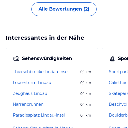
Alle Bewertungen (2)
Interessantes in der Nähe
Sehenswürdigkeiten
Spor
Thierschbrücke Lindau-Insel
Sportpark
0,1
km
Looserturm Lindau
Calisthen
0,1
km
Zeughaus Lindau
Skatepar
0,1
km
Narrenbrunnen
Beachvoll
0,1
km
Paradiesplatz Lindau-Insel
Boulderb
0,1
km