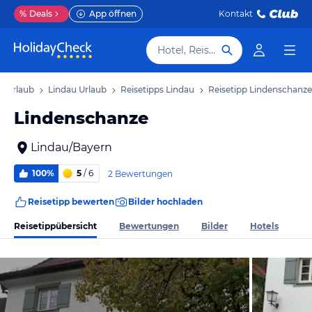
%
Deals
App öffnen
Kontakt
Hotel, Reiseziel
n Urlaub
Lindau Urlaub
Reisetipps Lindau
Reisetipp Lindenschanze
Lindenschanze
Lindau/Bayern
100%
5
/ 6
2 Bewertungen
Reisetipp bewerten
Bilder hochladen
Reisetippübersicht
Bewertungen
Bilder
Hotels