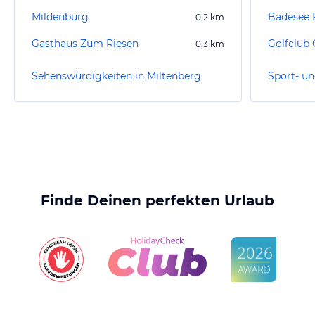
Mildenburg
Badesee 
0,2
km
Gasthaus Zum Riesen
Golfclub G
0,3
km
Sehenswürdigkeiten in Miltenberg
Finde Deinen perfekten Urlaub