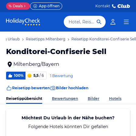
%
Deals
App öffnen
Kontakt
Hotel, Reiseziel
berg Urlaub
Reisetipps Miltenberg
Reisetipp Konditorei-Confiserie Sell
Konditorei-Confiserie Sell
Miltenberg/Bayern
100%
5,5
/ 6
1 Bewertung
Reisetipp bewerten
Bilder hochladen
Reisetippübersicht
Bewertungen
Bilder
Hotels
Möchtest Du Urlaub in der Nähe buchen?
Folgende Hotels könnten Dir gefallen