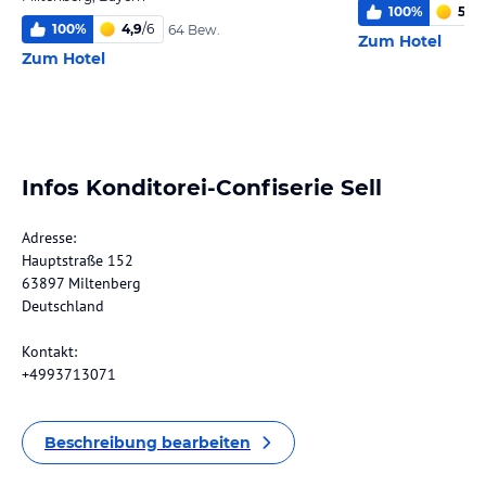
100
%
5,8
/
100
%
4,9
/
6
64 Bew.
Zum Hotel
Zum Hotel
Infos Konditorei-Confiserie Sell
Adresse:
Hauptstraße 152
63897 Miltenberg
Deutschland
Kontakt:
+4993713071
Beschreibung bearbeiten