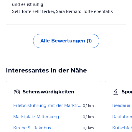
und es ist ruhig
Sell Torte sehr lecker, Sara Bernard Torte ebenfalls
Alle Bewertungen (1)
Interessantes in der Nähe
Sehenswürdigkeiten
Spor
Erlebnisführung mit der Markfrau Kunigunde
Reederei
0,1
km
Marktplatz Miltenberg
Radfahre
0,1
km
Kirche St. Jakobus
Kutschfa
0,1
km