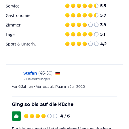
Service
5,5
Gastronomie
5,7
Zimmer
3,9
Lage
5,1
Sport & Unterh.
4,2
Stefan
(
46-50
)
2
Bewertungen
Vor 6 Jahren • Verreist als Paar im Juli 2020
Ging so bis auf die Küche
4
/ 6
Ein kleines netter Hotel mit einer Mega exklusiven