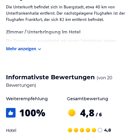
Die Unterkunft befindet sich in Buergstadt, etwa 40 km von
Unterfrankenhalle entfernt. Der nächstgelegene Flughafen ist der
Flughafen Frankfurt, der sich 82 km entfernt befindet.
Zimmer / Unterbringung im Hotel
Die Zimmer sind ausgestattet mit einem Schreibtisch, einem
Flachbild-TV, einem eigenen Badezimmer, Bettwäsche und
Mehr anzeigen
Handtüchern. Zudem verfügen alle Wohneinheiten über einen
Kleiderschrank.
Gastronomie im Hotel
Informativste Bewertungen
(von
20
Gäste haben die Möglichkeit, ein Frühstück in Form eines Buffets
Bewertungen)
zu genießen.
Weiterempfehlung
Gesamtbewertung
Hinweis:
Verfasst von HolidayCheck mit Hilfe von KI. Alle
Angaben ohne Gewähr. Bitte lies vor der Buchung die
100
%
4,8
verbindlichen
Angebotsdetails
des jeweiligen Veranstalters.
/ 6
Hotel
4,8