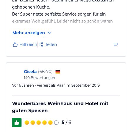
gehobenen Küche.
Der Super nette perfekte Service sorgen für ein
extremes Wohlgefühl. Leider nicht so schön waren
die Handtücher auf den Zimmern die Mega rau und
Mehr anzeigen
ausgefranzt waren. Die Bettwäsche war nicht viel
besser. Dazu noch zu weich oder evtl. auch alte
Hilfreich
Teilen
Matratzen. Die Nächte waren leider daher etwas
schlecht.
Gisela
(
66-70
)
140
Bewertungen
Vor 6 Jahren • Verreist als Paar im September 2019
Wunderbares Weinhaus und Hotel mit
guten Speisen
5
/ 6