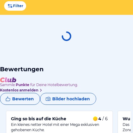
Filter
Bewertungen
Sammle
Punkte
für Deine Hotelbewertung.
Kostenlos anmelden
Bewerten
Bilder hochladen
Ging so bis auf die Küche
4
/ 6
Wund
Ein kleines netter Hotel mit einer Mega exklusiven
Das H
gehobenen Küche.
Zone 