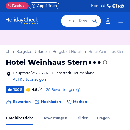
%
Deals
App öffnen
Kontakt
Hotel, Reiseziel
Urlaub
Bürgstadt Urlaub
Bürgstadt Hotels
Hotel Weinhaus Stern
Hotel Weinhaus Stern
Hauptstraße 23 63927 Buergstadt Deutschland
Auf Karte anzeigen
20
Bewertungen
100%
4,8
/ 6
Bewerten
Hochladen
Merken
Hotelübersicht
Bewertungen
Bilder
Fragen