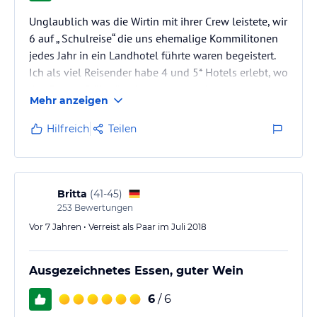
Unglaublich was die Wirtin mit ihrer Crew leistete, wir
6 auf „ Schulreise“ die uns ehemalige Kommilitonen
jedes Jahr in ein Landhotel führte waren begeistert.
Ich als viel Reisender habe 4 und 5* Hotels erlebt, wo
das Essen/ Frühstück in einiges weniger gut war.
Mehr anzeigen
Wann macht diese Frau mal Pause. Immer war sie für
uns da.
Hilfreich
Teilen
Britta
(
41-45
)
253
Bewertungen
Vor 7 Jahren • Verreist als Paar im Juli 2018
Ausgezeichnetes Essen, guter Wein
6
/ 6