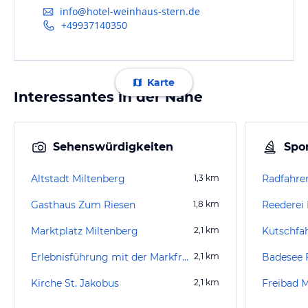
info@hotel-weinhaus-stern.de
+49937140350
Karte
Interessantes in der Nähe
Sehenswürdigkeiten
Spor
Altstadt Miltenberg
1,3
km
Radfahre
Gasthaus Zum Riesen
1,8
km
Reederei
Marktplatz Miltenberg
2,1
km
Kutschfa
Erlebnisführung mit der Markfrau Kunigunde
2,1
km
Badesee 
Kirche St. Jakobus
2,1
km
Freibad 