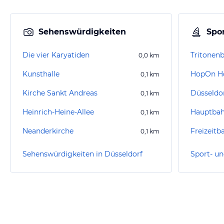
Sehenswürdigkeiten
Spor
Die vier Karyatiden
Tritonen
0,0
km
Kunsthalle
HopOn Ho
0,1
km
Kirche Sankt Andreas
Düsseldo
0,1
km
Heinrich-Heine-Allee
Hauptbah
0,1
km
Neanderkirche
Freizeitb
0,1
km
Sehenswürdigkeiten in Düsseldorf