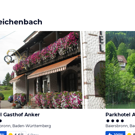
reichenbach
l Gasthof Anker
Parkhotel A
sbronn, Baden-Württemberg
Baiersbronn, B
8
%
4,4
/
6
100
%
5