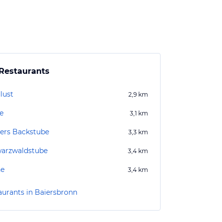
Restaurants
lust
2,9
km
e
3,1
km
lers Backstube
3,3
km
arzwaldstube
3,4
km
ne
3,4
km
aurants in Baiersbronn