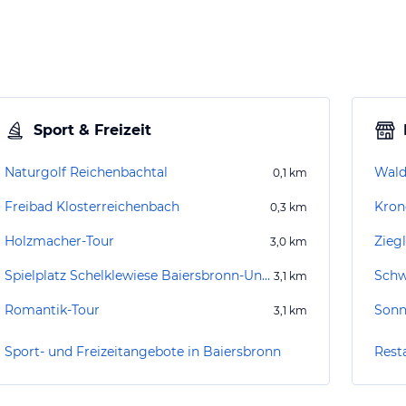
Sport & Freizeit
Naturgolf Reichenbachtal
Wald
0,1
km
Freibad Klosterreichenbach
Kron
0,3
km
Holzmacher-Tour
Zieg
3,0
km
Spielplatz Schelklewiese Baiersbronn-Unterdorf
Schw
3,1
km
Romantik-Tour
Son
3,1
km
Sport- und Freizeitangebote in Baiersbronn
Rest