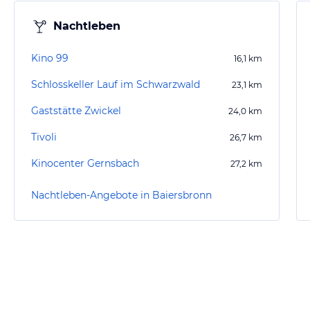
Nachtleben
Kino 99
16,1
km
Schlosskeller Lauf im Schwarzwald
23,1
km
Gaststätte Zwickel
24,0
km
Tivoli
26,7
km
Kinocenter Gernsbach
27,2
km
Nachtleben-Angebote in Baiersbronn