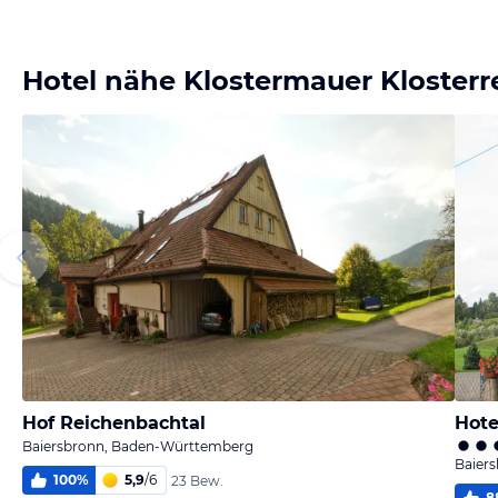
Bild melden
von Claudia
Hotel nähe Klostermauer Kloster
Hof Reichenbachtal
Hote
Baiersbronn, Baden-Württemberg
Baier
100
%
5,9
/
6
23 Bew.
8