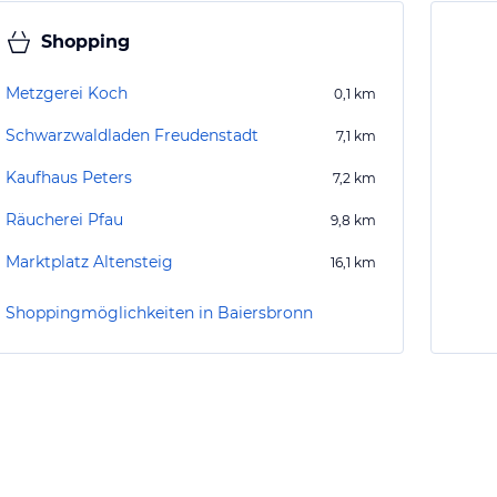
Shopping
Metzgerei Koch
0,1
km
Schwarzwaldladen Freudenstadt
7,1
km
Kaufhaus Peters
7,2
km
Räucherei Pfau
9,8
km
Marktplatz Altensteig
16,1
km
Shoppingmöglichkeiten in Baiersbronn