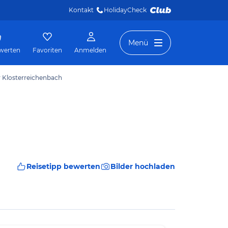
Kontakt
HolidayCheck 
Menü
werten
Favoriten
Anmelden
r Klosterreichenbach
Reisetipp bewerten
Bilder hochladen