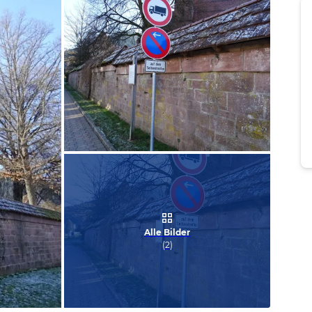
Bild melden
von Claudia
Alle Bilder
(
2
)