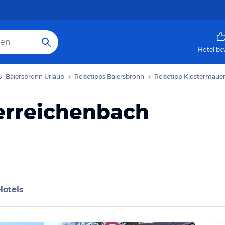
Hotel be
Baiersbronn Urlaub
Reisetipps Baiersbronn
Reisetipp Klostermaue
erreichenbach
Hotels