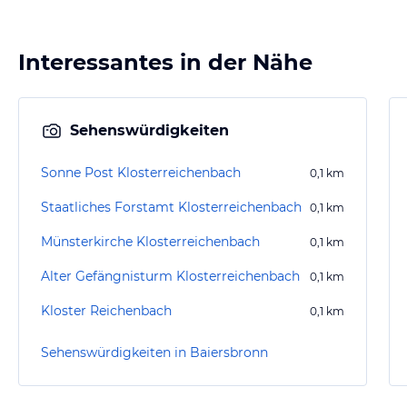
Interessantes in der Nähe
Sehenswürdigkeiten
Sonne Post Klosterreichenbach
0,1
km
Staatliches Forstamt Klosterreichenbach
0,1
km
Münsterkirche Klosterreichenbach
0,1
km
Alter Gefängnisturm Klosterreichenbach
0,1
km
Kloster Reichenbach
0,1
km
Sehenswürdigkeiten in Baiersbronn