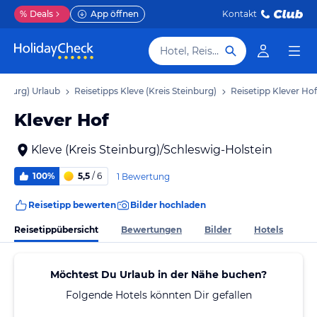
%
Deals
App öffnen
Kontakt
Hotel, Reiseziel
einburg) Urlaub
Reisetipps Kleve (Kreis Steinburg)
Reisetipp Klever Hof
Klever Hof
Kleve (Kreis Steinburg)/Schleswig-Holstein
100%
5,5
/ 6
1 Bewertung
Reisetipp bewerten
Bilder hochladen
Reisetippübersicht
Bewertungen
Bilder
Hotels
Möchtest Du Urlaub in der Nähe buchen?
Folgende Hotels könnten Dir gefallen