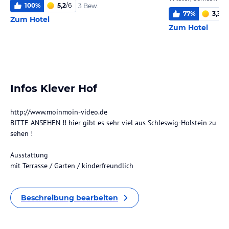
100
%
5,2
/
6
3 Bew.
77
%
3,3
/
6
Zum Hotel
Zum Hotel
Infos Klever Hof
http://www.moinmoin-video.de
BITTE ANSEHEN !! hier gibt es sehr viel aus Schleswig-Holstein zu
sehen !
Ausstattung
mit Terrasse / Garten / kinderfreundlich
Beschreibung bearbeiten