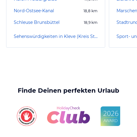
Nord-Ostsee-Kanal
Marschen
18,8
km
Schleuse Brunsbüttel
Stadtrun
18,9
km
Sehenswürdigkeiten in Kleve (Kreis Steinburg)
Finde Deinen perfekten Urlaub