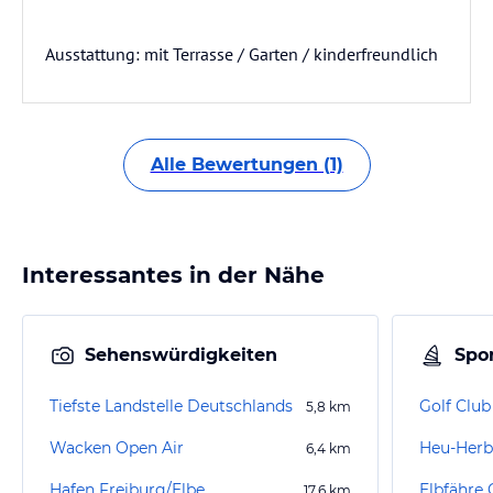
Ausstattung: mit Terrasse / Garten / kinderfreundlich
Alle Bewertungen (1)
Interessantes in der Nähe
Sehenswürdigkeiten
Spor
Tiefste Landstelle Deutschlands
5,8
km
Wacken Open Air
Heu-Herb
6,4
km
Hafen Freiburg/Elbe
Elbfähre
17,6
km