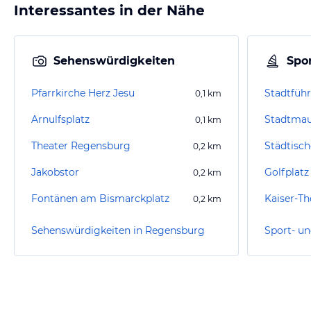
Interessantes in der Nähe
Sehenswürdigkeiten
Spor
Pfarrkirche Herz Jesu
Stadtfüh
0,1
km
Arnulfsplatz
Stadtma
0,1
km
Theater Regensburg
0,2
km
Jakobstor
0,2
km
Fontänen am Bismarckplatz
Kaiser-T
0,2
km
Sehenswürdigkeiten in Regensburg