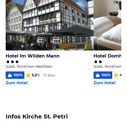
Hotel Im Wilden Mann
Hotel Domhof
Soest, Nordrhein-Westfalen
Soest, Nordrhein-W
100
%
5,2
/
6
100
%
4,0
/
10 Bew.
Zum Hotel
Zum Hotel
Infos Kirche St. Petri