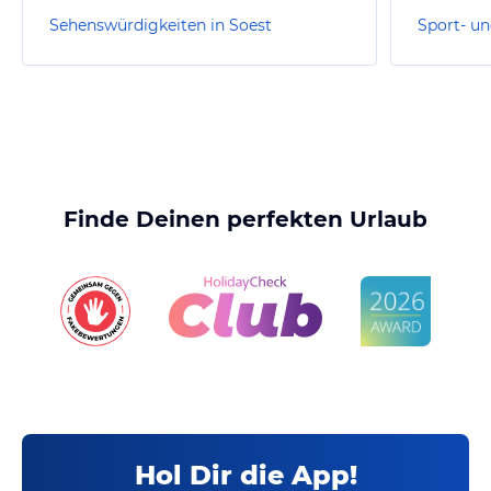
Sehenswürdigkeiten in Soest
Sport- un
Finde Deinen perfekten Urlaub
Hol Dir die App!