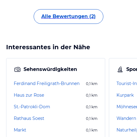
Alle Bewertungen (2)
Interessantes in der Nähe
Sehenswürdigkeiten
Spor
Ferdinand Freiligrath-Brunnen
Tourist-I
0,1
km
Haus zur Rose
Kurpark
0,1
km
St.-Patrokli-Dom
Möhnesee
0,1
km
Rathaus Soest
Wandern
0,1
km
Markt
0,1
km