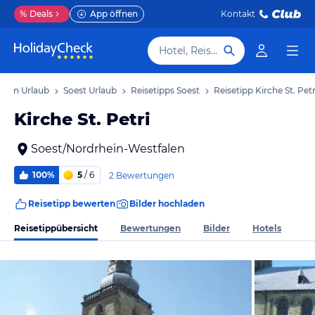
%
Deals
App öffnen
Kontakt
Hotel, Reiseziel
alen Urlaub
Soest Urlaub
Reisetipps Soest
Reisetipp Kirche St. Petr
Kirche St. Petri
Soest/Nordrhein-Westfalen
100%
5
/ 6
2 Bewertungen
Reisetipp bewerten
Bilder hochladen
Reisetippübersicht
Bewertungen
Bilder
Hotels