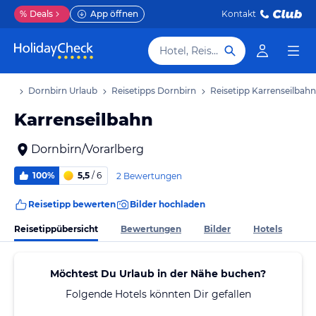
%
Deals
App öffnen
Kontakt
Hotel, Reiseziel
laub
Dornbirn Urlaub
Reisetipps Dornbirn
Reisetipp Karrenseilbahn
Karrenseilbahn
Dornbirn/Vorarlberg
100%
5,5
/ 6
2 Bewertungen
Reisetipp bewerten
Bilder hochladen
Reisetippübersicht
Bewertungen
Bilder
Hotels
Möchtest Du Urlaub in der Nähe buchen?
Folgende Hotels könnten Dir gefallen