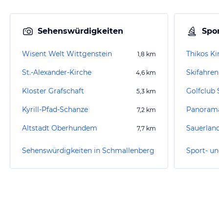
Sehenswürdigkeiten
Spor
Wisent Welt Wittgenstein
Thikos Ki
1,8
km
St.-Alexander-Kirche
Skifahren
4,6
km
Kloster Grafschaft
Golfclub 
5,3
km
Kyrill-Pfad-Schanze
7,2
km
Altstadt Oberhundem
Sauerlan
7,7
km
Sehenswürdigkeiten in Schmallenberg