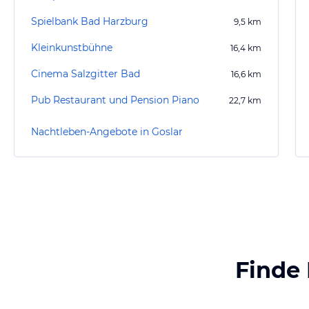
Spielbank Bad Harzburg
9,5
km
Kleinkunstbühne
16,4
km
Cinema Salzgitter Bad
16,6
km
Pub Restaurant und Pension Piano
22,7
km
Nachtleben-Angebote in Goslar
Finde