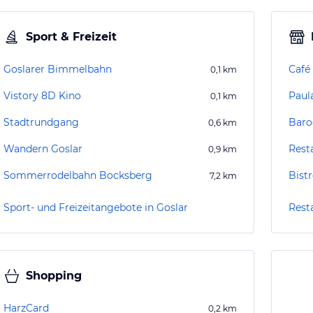
Sport & Freizeit
Goslarer Bimmelbahn
Café
0,1
km
Vistory 8D Kino
Paul
0,1
km
Stadtrundgang
Baro
0,6
km
Wandern Goslar
Rest
0,9
km
Sommerrodelbahn Bocksberg
Bist
7,2
km
Sport- und Freizeitangebote in Goslar
Rest
Shopping
HarzCard
0,2
km