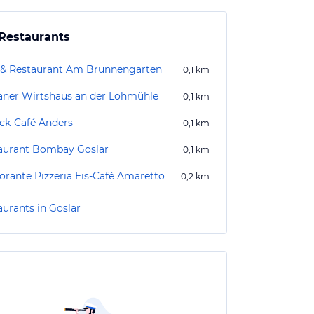
Restaurants
 & Restaurant Am Brunnengarten
0,1
km
aner Wirtshaus an der Lohmühle
0,1
km
ck-Café Anders
0,1
km
aurant Bombay Goslar
0,1
km
rorante Pizzeria Eis-Café Amaretto
0,2
km
aurants in Goslar