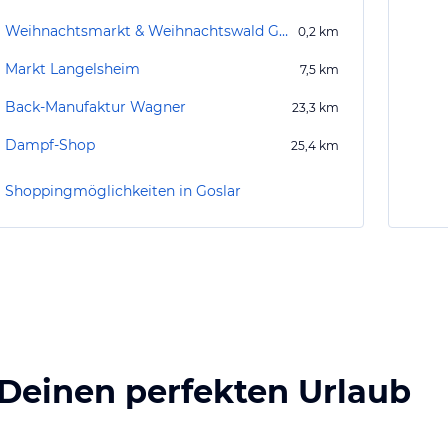
Weihnachtsmarkt & Weihnachtswald Goslar
0,2
km
Markt Langelsheim
7,5
km
Back-Manufaktur Wagner
23,3
km
Dampf-Shop
25,4
km
Shoppingmöglichkeiten in Goslar
 Deinen perfekten Urlaub