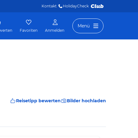
Kontakt
HolidayCheck 
Menü
werten
Favoriten
Anmelden
Reisetipp bewerten
Bilder hochladen