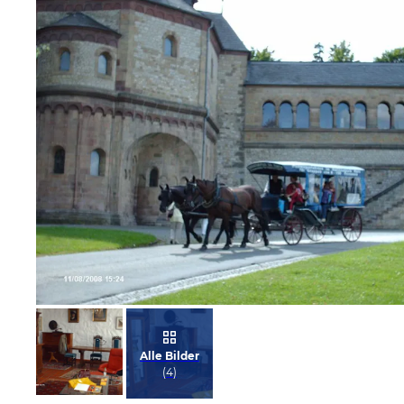
Bild melden
von Gundula
Alle Bilder
(
4
)