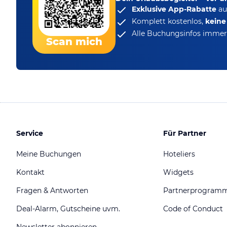
Exklusive App-Rabatte
au
Komplett kostenlos,
kein
Alle Buchungsinfos immer 
Scan mich
Service
Für Partner
Meine Buchungen
Hoteliers
Kontakt
Widgets
Fragen & Antworten
Partnerprogram
Deal-Alarm, Gutscheine uvm.
Code of Conduct