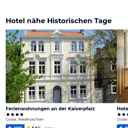
Bild
melden
von Gundula
Hotel nähe Historischen Tage
Ferienwohnungen an der Kaiserpfalz
Hote
Goslar, Niedersachsen
Goslar
100
%
6,0
/
6
8