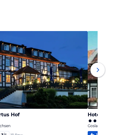
rtus Hof
Hotel Zur Börse
achsen
Goslar, Niedersachsen
,3
/
6
100
%
6,0
/
6