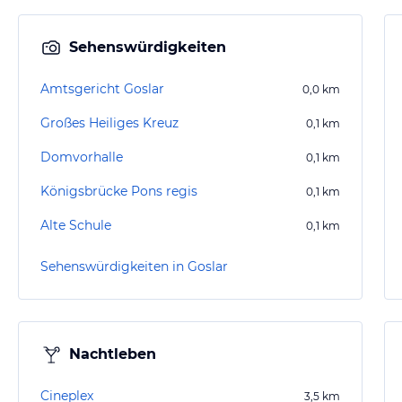
Sehenswürdigkeiten
Amtsgericht Goslar
0,0
km
Großes Heiliges Kreuz
0,1
km
Domvorhalle
0,1
km
Königsbrücke Pons regis
0,1
km
Alte Schule
0,1
km
Sehenswürdigkeiten in Goslar
Nachtleben
Cineplex
3,5
km