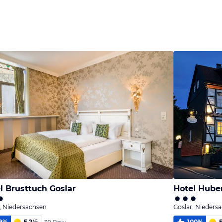
l Brusttuch Goslar
Hotel Hube
, Niedersachsen
Goslar, Nieders
9
%
5,2
/
6
100
%
5