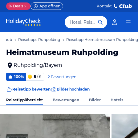
%
Deals
App öffnen
Kontakt
Hotel, Reiseziel
Urlaub
Reisetipps Ruhpolding
Reisetipp Heimatmuseum Ruhpolding
Heimatmuseum Ruhpolding
Ruhpolding/Bayern
100%
5
/ 6
2 Bewertungen
Reisetipp bewerten
Bilder hochladen
Reisetippübersicht
Bewertungen
Bilder
Hotels