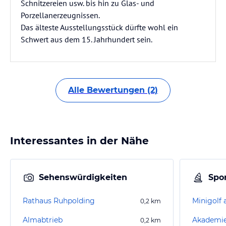
Schnitzereien usw. bis hin zu Glas- und
Porzellanerzeugnissen.
Das älteste Ausstellungsstück dürfte wohl ein
Schwert aus dem 15. Jahrhundert sein.
Alle Bewertungen (2)
Interessantes in der Nähe
Sehenswürdigkeiten
Spor
Rathaus Ruhpolding
Minigolf
0,2
km
Almabtrieb
Akademie
0,2
km