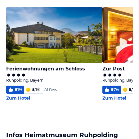
Ferienwohnungen am Schloss
Zur Post
Ruhpolding, Bayern
Ruhpolding, Bayer
81
%
5,1
/
6
97
%
5,7
/
6
81 Bew.
Zum Hotel
Zum Hotel
Infos Heimatmuseum Ruhpolding