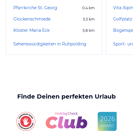
Pfarrkirche St. Georg
0,4
km
Glockenschmiede
Golfplat
3,3
km
Kloster Maria Eck
Bogensp
3,8
km
Sehenswürdigkeiten in Ruhpolding
Finde Deinen perfekten Urlaub