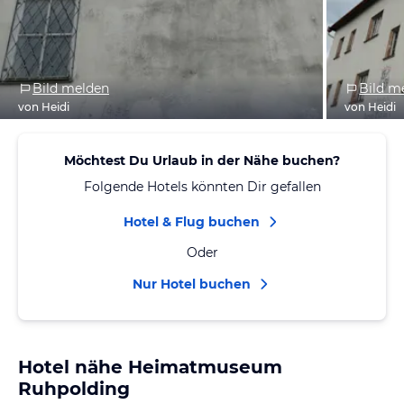
Bild melden
Bild m
von Heidi
von Heidi
Möchtest Du Urlaub in der Nähe buchen?
Folgende Hotels könnten Dir gefallen
Hotel & Flug buchen
Oder
Nur Hotel buchen
Hotel nähe Heimatmuseum
Ruhpolding