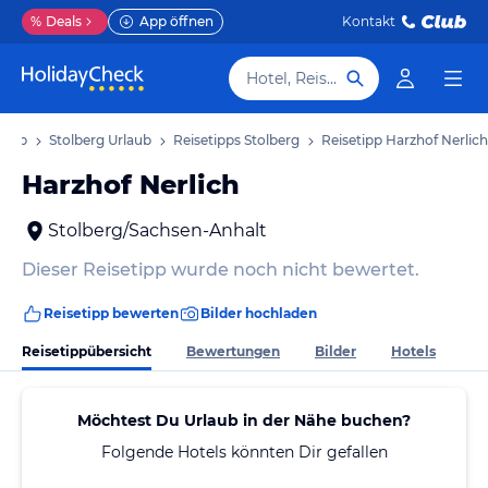
%
Deals
App öffnen
Kontakt
Hotel, Reiseziel
laub
Stolberg Urlaub
Reisetipps Stolberg
Reisetipp Harzhof Nerlich
Harzhof Nerlich
Stolberg/Sachsen-Anhalt
Dieser Reisetipp wurde noch nicht bewertet.
Reisetipp bewerten
Bilder hochladen
Reisetippübersicht
Bewertungen
Bilder
Hotels
Möchtest Du Urlaub in der Nähe buchen?
Folgende Hotels könnten Dir gefallen