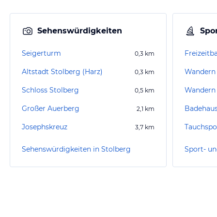
Sehenswürdigkeiten
Spor
Seigerturm
Freizeitb
0,3
km
Altstadt Stolberg (Harz)
Wandern I
0,3
km
Schloss Stolberg
Wandern 
0,5
km
Großer Auerberg
Badehaus
2,1
km
Josephskreuz
3,7
km
Sehenswürdigkeiten in Stolberg