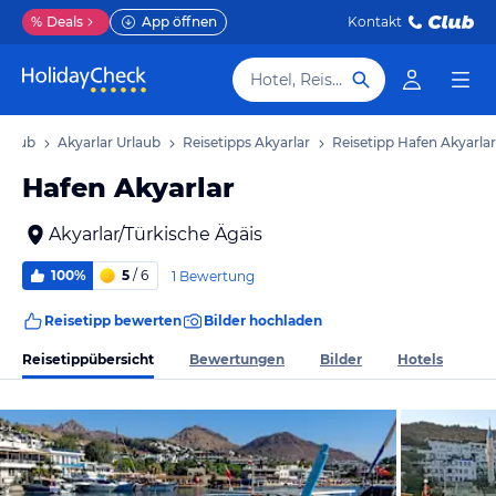
%
Deals
App öffnen
Kontakt
Hotel, Reiseziel
Urlaub
Akyarlar Urlaub
Reisetipps Akyarlar
Reisetipp Hafen Akyarlar
Hafen Akyarlar
Akyarlar/Türkische Ägäis
100%
5
/ 6
1 Bewertung
Reisetipp bewerten
Bilder hochladen
Reisetippübersicht
Bewertungen
Bilder
Hotels