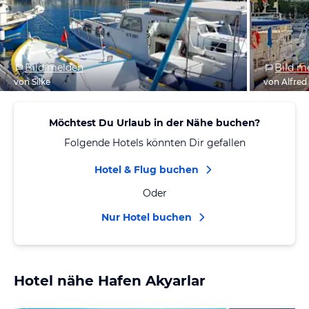
Bild melden
Bild m
von Silke
von Alfred
Möchtest Du Urlaub in der Nähe buchen?
Folgende Hotels könnten Dir gefallen
Hotel & Flug buchen
Oder
Nur Hotel buchen
Hotel nähe Hafen Akyarlar