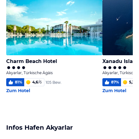
Charm Beach Hotel
Xanadu Island
Akyarlar, Türkische Ägäis
Akyarlar, Türkische
81
%
4,6
/
6
87
%
5,3
/
6
105 Bew.
Zum Hotel
Zum Hotel
Infos Hafen Akyarlar