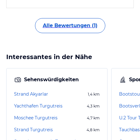
Alle Bewertungen (1)
Interessantes in der Nähe
Sehenswürdigkeiten
Spor
Strand Akyarlar
Bootstour
1,4
km
Yachthafen Turgutreis
Bootsverl
4,3
km
Moschee Turgutreis
4,7
km
Strand Turgutreis
Tauchbas
4,8
km