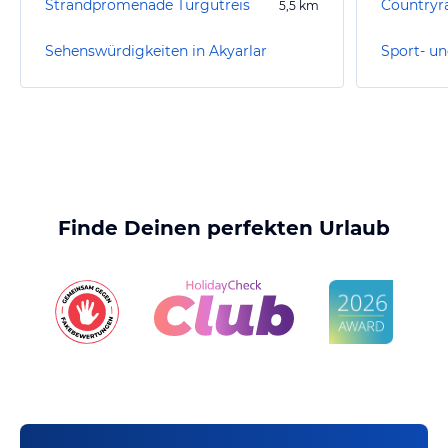
Strandpromenade Turgutreis
Countryr
5,5
km
Sehenswürdigkeiten in Akyarlar
Finde Deinen perfekten Urlaub