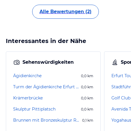
Alle Bewertungen (2)
Interessantes in der Nähe
Sehenswürdigkeiten
Spor
Ägidienkirche
Erfurt To
0,0
km
Turm der Ägidienkirche Erfurt / Roter Turm
Stadtführ
0,0
km
Krämerbrücke
Golf Club 
0,0
km
Skulptur Pittiplatsch
Avenida 
0,0
km
Brunnen mit Bronzeskulptur Raufende Knaben
Yogahaus
0,1
km