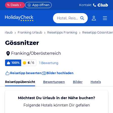
%
Deals
App öffnen
Kontakt
Hotel, Reiseziel
h Urlaub
Franking Urlaub
Reisetipps Franking
Reisetipp Gössnitzer
Gössnitzer
Franking/Oberösterreich
100%
6
/ 6
1 Bewertung
Reisetipp bewerten
Bilder hochladen
Reisetippübersicht
Bewertungen
Bilder
Hotels
Möchtest Du Urlaub in der Nähe buchen?
Folgende Hotels könnten Dir gefallen