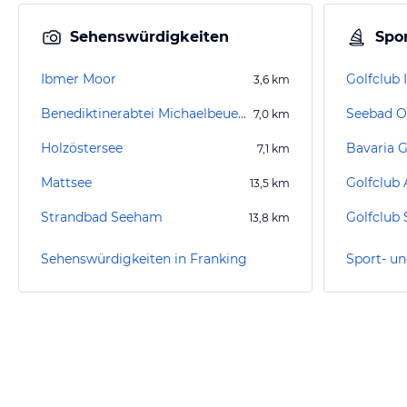
Sehenswürdigkeiten
Spor
Ibmer Moor
3,6
km
Benediktinerabtei Michaelbeuern
Seebad 
7,0
km
Holzöstersee
Bavaria G
7,1
km
Mattsee
13,5
km
Strandbad Seeham
Golfclub
13,8
km
Sehenswürdigkeiten in Franking