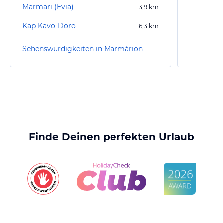
Marmari (Evia)
13,9
km
Kap Kavo-Doro
16,3
km
Sehenswürdigkeiten in Marmárion
Finde Deinen perfekten Urlaub