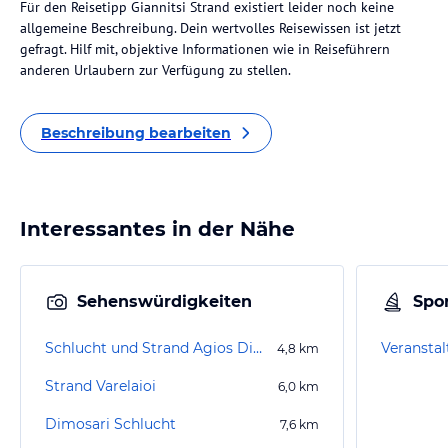
Für den Reisetipp Giannitsi Strand existiert leider noch keine
allgemeine Beschreibung. Dein wertvolles Reisewissen ist jetzt
gefragt. Hilf mit, objektive Informationen wie in Reiseführern
anderen Urlaubern zur Verfügung zu stellen.
Beschreibung bearbeiten
Interessantes in der Nähe
Sehenswürdigkeiten
Spor
Schlucht und Strand Agios Dimitrios
Veranstalt
4,8
km
Strand Varelaioi
6,0
km
Dimosari Schlucht
7,6
km