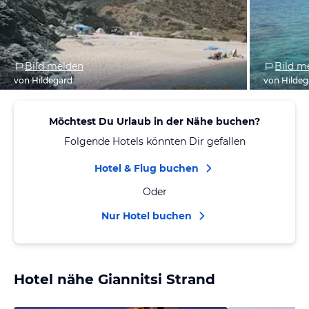
Bild melden
Bild m
von Hildegard
von Hildeg
Möchtest Du Urlaub in der Nähe buchen?
Folgende Hotels könnten Dir gefallen
Hotel & Flug buchen
Oder
Nur Hotel buchen
Hotel nähe Giannitsi Strand