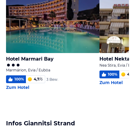
Hotel Marmari Bay
Hotel Nektari
Nea Stira, Evia / Eu
Marmárion, Evia / Euböa
100
%
4,9
/
100
%
4,7
/
6
3 Bew.
Zum Hotel
Zum Hotel
Infos Giannitsi Strand