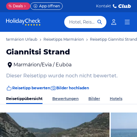
%
Deals
App öffnen
Kontakt
Hotel, Reiseziel
Marmárion Urlaub
Reisetipps Marmárion
Reisetipp Giannitsi Strand
Giannitsi Strand
Marmárion/Evia / Euböa
Dieser Reisetipp wurde noch nicht bewertet.
Reisetipp bewerten
Bilder hochladen
Reisetippübersicht
Bewertungen
Bilder
Hotels