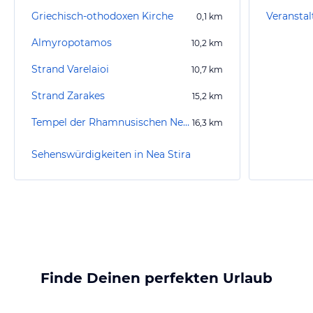
Griechisch-othodoxen Kirche
Veranstalt
0,1
km
Almyropotamos
10,2
km
Strand Varelaioi
10,7
km
Strand Zarakes
15,2
km
Tempel der Rhamnusischen Nemesis
16,3
km
Sehenswürdigkeiten in Nea Stira
Finde Deinen perfekten Urlaub