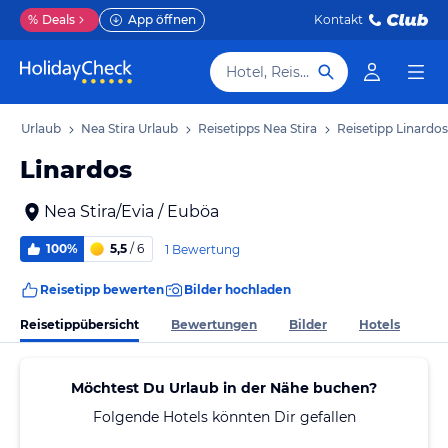
%
Deals
App öffnen
Kontakt
Hotel, Reiseziel
böa Urlaub
Nea Stira Urlaub
Reisetipps Nea Stira
Reisetipp Linardos
Linardos
Nea Stira/Evia / Euböa
100%
5,5
/ 6
1 Bewertung
Reisetipp bewerten
Bilder hochladen
Reisetippübersicht
Bewertungen
Bilder
Hotels
Möchtest Du Urlaub in der Nähe buchen?
Folgende Hotels könnten Dir gefallen