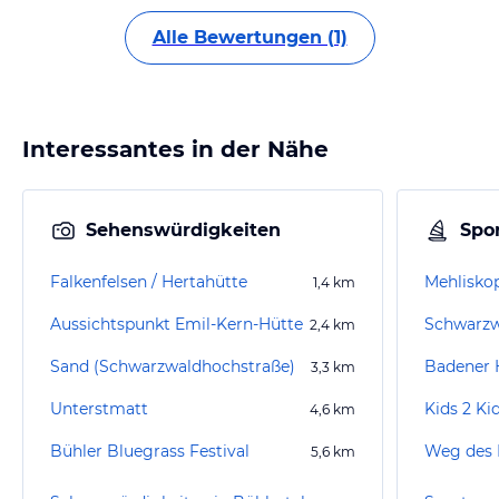
Alle Bewertungen (1)
Interessantes in der Nähe
Sehenswürdigkeiten
Spor
Falkenfelsen / Hertahütte
Mehlisko
1,4
km
Aussichtspunkt Emil-Kern-Hütte
Schwarzw
2,4
km
Sand (Schwarzwaldhochstraße)
Badener 
3,3
km
Unterstmatt
Kids 2 Ki
4,6
km
Bühler Bluegrass Festival
Weg des 
5,6
km