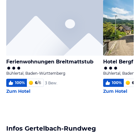
Ferienwohnungen Breitmattstub
Hotel Bergfri
Bühlertal, Baden-Württemberg
Bühlertal, Baden-
100
%
6
/
6
100
%
6,0
/
3 Bew.
Zum Hotel
Zum Hotel
Infos Gertelbach-Rundweg