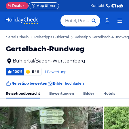
%
Deals
App öffnen
Kontakt
Hotel, Reiseziel
Bühlertal Urlaub
Reisetipps Bühlertal
Reisetipp Gertelbach-Rundweg
Gertelbach-Rundweg
Bühlertal/Baden-Württemberg
100%
6
/ 6
1 Bewertung
Reisetipp bewerten
Bilder hochladen
Reisetippübersicht
Bewertungen
Bilder
Hotels