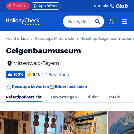
%
Deals
App öffnen
Kontakt
Hotel, Reiseziel
ttenwald Urlaub
Reisetipps Mittenwald
Reisetipp Geigenbaumuseum
Geigenbaumuseum
Mittenwald/Bayern
100%
5
/ 6
1 Bewertung
Reisetipp bewerten
Bilder hochladen
Reisetippübersicht
Bewertungen
Bilder
Hotels