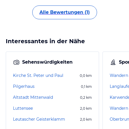
Alle Bewertungen (1)
Interessantes in der Nähe
Sehenswürdigkeiten
Spor
Kirche St. Peter und Paul
Wandern 
0,0
km
Pilgerhaus
0,1
km
Altstadt Mittenwald
Karwend
0,2
km
Luttensee
Wandern
2,0
km
Leutascher Geisterklamm
Oberbru
2,0
km