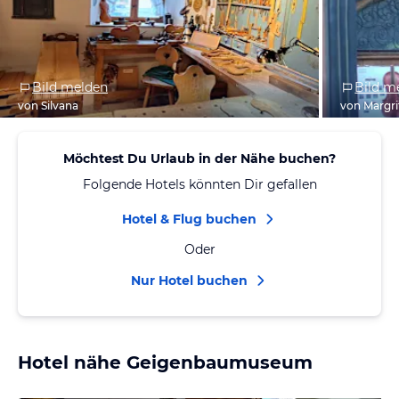
Bild melden
Bild m
von Silvana
von Margri
Möchtest Du Urlaub in der Nähe buchen?
Folgende Hotels könnten Dir gefallen
Hotel & Flug buchen
Oder
Nur Hotel buchen
Hotel nähe Geigenbaumuseum