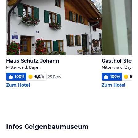
Haus Schütz Johann
Gasthof Stern
Mittenwald, Bayern
Mittenwald, Bayern
100
%
6,0
/
6
100
%
5,3
/
25 Bew.
Zum Hotel
Zum Hotel
Infos Geigenbaumuseum