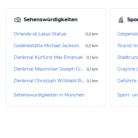
Sehenswürdigkeiten
Spor
Orlando-di-Lasso-Statue
Gespenst
0,0
km
Gedenkstätte Michael Jackson
0,0
km
Denkmal Kurfürst Max Emanuel
Stadtrun
0,1
km
Denkmal Maximilian Joseph Graf von Montgelas
0,1
km
Denkmal Christoph Willibald Ritter von Gluck
0,1
km
Sehenswürdigkeiten in München