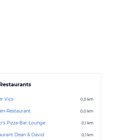
Restaurants
er Vics
0,0
km
en-Restaurant
0,0
km
o's Pizza-Bar-Lounge
0,1
km
aurant Dean & David
0,1
km