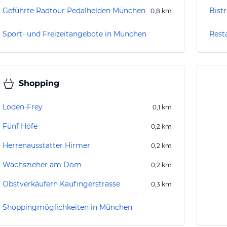
Geführte Radtour Pedalhelden München
Bist
0,8
km
Sport- und Freizeitangebote in München
Rest
Shopping
Loden-Frey
0,1
km
Fünf Höfe
0,2
km
Herrenausstatter Hirmer
0,2
km
Wachszieher am Dom
0,2
km
Obstverkäufern Kaufingerstrasse
0,3
km
Shoppingmöglichkeiten in München