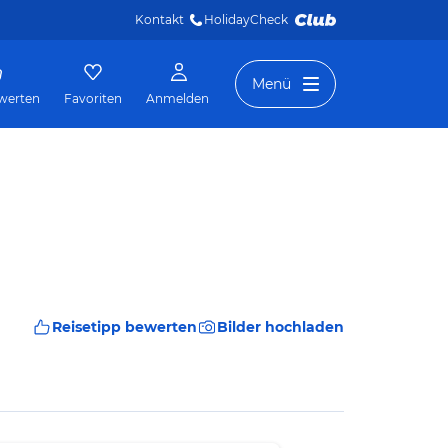
Kontakt
HolidayCheck 
Menü
werten
Favoriten
Anmelden
Reisetipp bewerten
Bilder hochladen