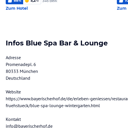
88
%
5,2
/
6
1
346 Bew.
Zum Hotel
Zum 
Infos Blue Spa Bar & Lounge
Adresse
Promenadepl. 6
80333 München
Deutschland
Website
https://www.bayerischerhof.de/de/erleben-geniessen/restaura
fruehstueck/blue-spa-lounge-wintergarten.html
Kontakt
info@bayerischerhof.de