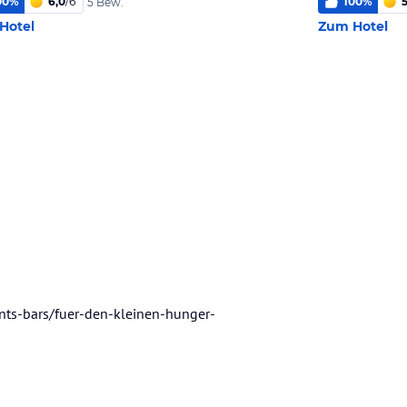
00
%
6,0
/
6
100
%
5
5 Bew.
Hotel
Zum Hotel
nts-bars/fuer-den-kleinen-hunger-