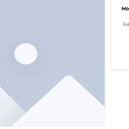
Mö
Fo