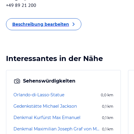
+49 89 21 200
Beschreibung bearbeiten
Interessantes in der Nähe
Sehenswürdigkeiten
Orlando-di-Lasso-Statue
0,0
km
Gedenkstätte Michael Jackson
0,1
km
Denkmal Kurfürst Max Emanuel
0,1
km
Denkmal Maximilian Joseph Graf von Montgelas
0,1
km