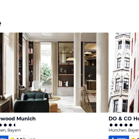
e
ewood Munich
DO & CO H
en, Bayern
München, Baye