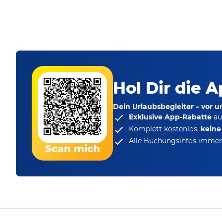
Hol Dir die A
Dein Urlaubsbegleiter – vor 
Exklusive App-Rabatte
au
Komplett kostenlos,
kein
Alle Buchungsinfos immer 
Scan mich