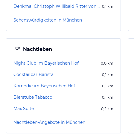
Denkmal Christoph Willibald Ritter von Gluck
0,1
km
Sehenswürdigkeiten in München
Nachtleben
Night Club im Bayerischen Hof
0,0
km
Cocktailbar Barista
0,1
km
Komödie im Bayerischen Hof
0,1
km
Bierstube Tabacco
0,1
km
Max Suite
0,2
km
Nachtleben-Angebote in München