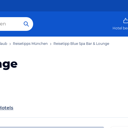
Hotel be
laub
Reisetipps München
Reisetipp Blue Spa Bar & Lounge
nge
Hotels