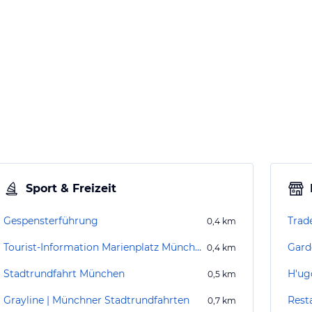
Sport & Freizeit
Gespensterführung
Trad
0,4
km
Tourist-Information Marienplatz München
Gard
0,4
km
Stadtrundfahrt München
H'ug
0,5
km
Grayline | Münchner Stadtrundfahrten
Rest
0,7
km