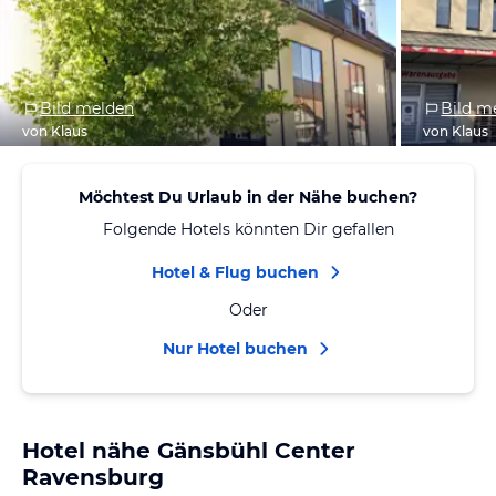
Bild melden
Bild m
von Klaus
von Klaus
Möchtest Du Urlaub in der Nähe buchen?
Folgende Hotels könnten Dir gefallen
Hotel & Flug buchen
Oder
Nur Hotel buchen
Hotel nähe Gänsbühl Center
Ravensburg