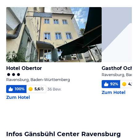
Hotel Obertor
Gasthof Ochs
Ravensburg, Bade
Ravensburg, Baden-Württemberg
92
%
4,7
/
6
100
%
5,6
/
6
36 Bew.
Zum Hotel
Zum Hotel
Infos Gänsbühl Center Ravensburg