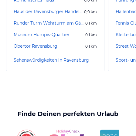
Romanisches Haus
Führung 
0,0
km
Haus der Ravensburger Handelsgesellschaft
Hallenba
0,0
km
Runder Turm Wehrturm am Gänsbühl
Tennis Cl
0,1
km
Museum Humpis-Quartier
Kletterb
0,1
km
Obertor Ravensburg
0,1
km
Sehenswürdigkeiten in Ravensburg
Finde Deinen perfekten Urlaub