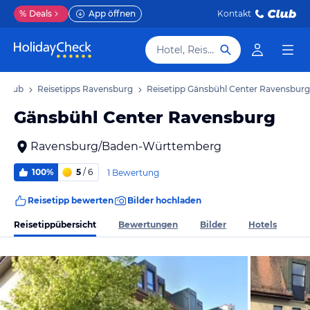
%
Deals
App öffnen
Kontakt
Hotel, Reiseziel
rlaub
Reisetipps Ravensburg
Reisetipp Gänsbühl Center Ravensburg
Gänsbühl Center Ravensburg
Ravensburg/Baden-Württemberg
100%
5
/ 6
1 Bewertung
Reisetipp bewerten
Bilder hochladen
Reisetippübersicht
Bewertungen
Bilder
Hotels