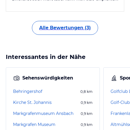
Alle Bewertungen (3)
Interessantes in der Nähe
Sehenswürdigkeiten
Spor
Behringershof
0,8
km
Kirche St. Johannis
Golf-Club
0,9
km
Markgrafenmuseum Ansbach
Frankenl
0,9
km
Markgrafen Museum
Altmühls
0,9
km