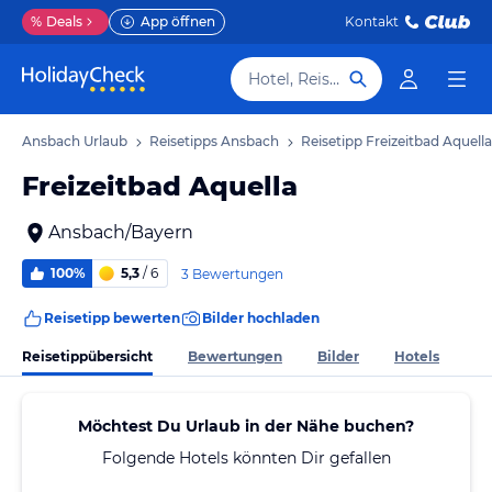
%
Deals
App öffnen
Kontakt
Hotel, Reiseziel
Ansbach Urlaub
Reisetipps Ansbach
Reisetipp Freizeitbad Aquella
Freizeitbad Aquella
Ansbach/Bayern
100%
5,3
/ 6
3 Bewertungen
Reisetipp bewerten
Bilder hochladen
Reisetippübersicht
Bewertungen
Bilder
Hotels
Möchtest Du Urlaub in der Nähe buchen?
Folgende Hotels könnten Dir gefallen