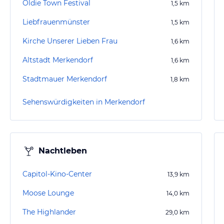
Oldie Town Festival
1,5
km
Liebfrauenmünster
1,5
km
Kirche Unserer Lieben Frau
1,6
km
Altstadt Merkendorf
1,6
km
Stadtmauer Merkendorf
1,8
km
Sehenswürdigkeiten in Merkendorf
Nachtleben
Capitol-Kino-Center
13,9
km
Moose Lounge
14,0
km
The Highlander
29,0
km