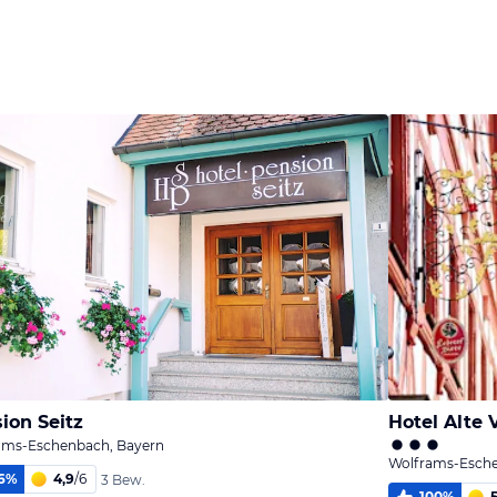
ion Seitz
Hotel Alte 
ams-Eschenbach, Bayern
Wolframs-Esche
6
%
4,9
/
6
3 Bew.
100
%
5