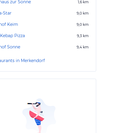
haus zur Sonne
1,6
km
a-Star
9,0
km
hof Keim
9,0
km
 Kebap Pizza
9,3
km
hof Sonne
9,4
km
aurants in Merkendorf