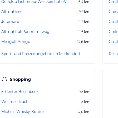
Golfclub Lichtenau-Weickershof e.V.
Gast
6,4
km
Altmühlsee
Chin
9,2
km
Juramare
Gast
11,2
km
Altmühltal-Panoramaweg
Chili
11,6
km
Minigolf Amigo
Gast
14,8
km
Sport- und Freizeitangebote in Merkendorf
Rest
Shopping
E-Center Besenbeck
9,5
km
Welt der Tracht
11,5
km
Michels Whisky-Kontor
14,0
km