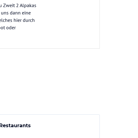
u Zweit 2 Alpakas
t uns dann eine
lches hier durch
bot oder
Restaurants