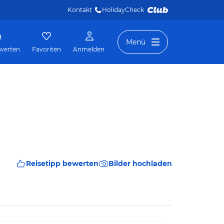
Kontakt
HolidayCheck 
Menü
werten
Favoriten
Anmelden
Reisetipp bewerten
Bilder hochladen