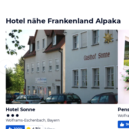
Hotel nähe Frankenland Alpaka
Hotel Sonne
Pens
Wolfr
Wolframs-Eschenbach, Bayern
9
100
%
4,7
/
6