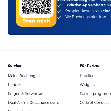
Exklusive App-Rabatte
au
Komplett kostenlos,
kein
Alle Buchungsinfos immer 
Scan mich
Service
Für Partner
Meine Buchungen
Hoteliers
Kontakt
Widgets
Fragen & Antworten
Partnerprogram
Deal-Alarm, Gutscheine uvm.
Code of Conduct