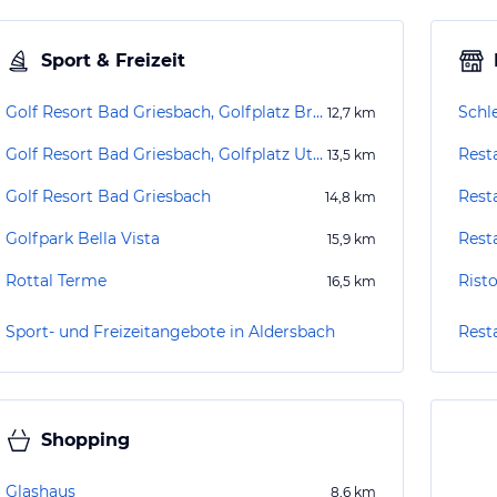
Sport & Freizeit
Golf Resort Bad Griesbach, Golfplatz Brunnwies
Schl
12,7
km
Golf Resort Bad Griesbach, Golfplatz Uttlau
Rest
13,5
km
Golf Resort Bad Griesbach
Rest
14,8
km
Golfpark Bella Vista
Rest
15,9
km
Rottal Terme
Rist
16,5
km
Sport- und Freizeitangebote in Aldersbach
Rest
Shopping
Glashaus
8,6
km