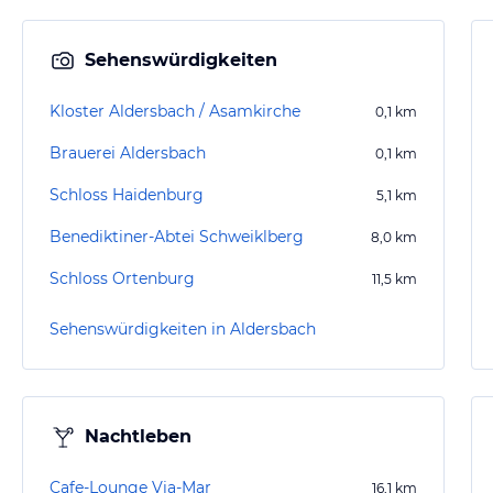
Sehenswürdigkeiten
Kloster Aldersbach / Asamkirche
0,1
km
Brauerei Aldersbach
0,1
km
Schloss Haidenburg
5,1
km
Benediktiner-Abtei Schweiklberg
8,0
km
Schloss Ortenburg
11,5
km
Sehenswürdigkeiten in Aldersbach
Nachtleben
Cafe-Lounge Via-Mar
16,1
km