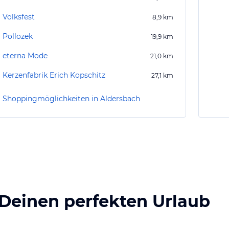
Volksfest
8,9
km
Pollozek
19,9
km
eterna Mode
21,0
km
Kerzenfabrik Erich Kopschitz
27,1
km
Shoppingmöglichkeiten in Aldersbach
 Deinen perfekten Urlaub