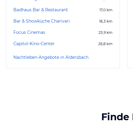
Badhaus Bar & Restaurant
17,0
km
Bar & Showküche Charivari
18,3
km
Focus Cinemas
25,9
km
Capitol-Kino-Center
26,8
km
Nachtleben-Angebote in Aldersbach
Finde