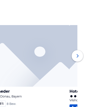
neder
Hotel Schlemmerh
r Donau, Bayern
Vilshofen an der Donau, 
1
/
6
8 Bew.