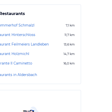
Restaurants
emmerhof Schmalzl
7,1
km
aurant Hinterschloss
11,7
km
aurant Feilmeiers Landleben
13,6
km
aurant Holzmichl
14,7
km
orante Il Caminetto
16,0
km
aurants in Aldersbach