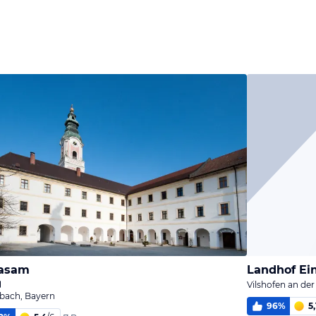
 asam
Landhof Ei
Vilshofen an de
bach, Bayern
96
%
5,