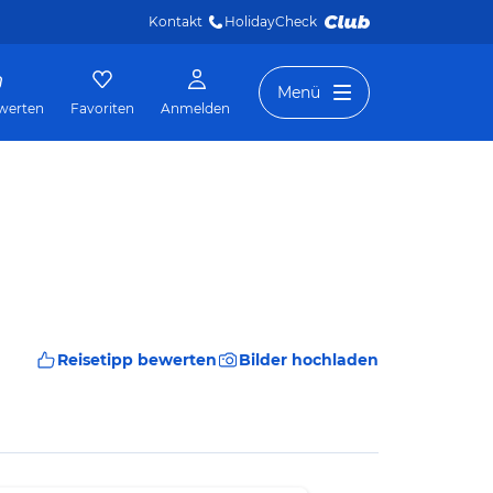
Kontakt
HolidayCheck 
Menü
werten
Favoriten
Anmelden
Reisetipp bewerten
Bilder hochladen