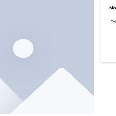
Mö
Fo