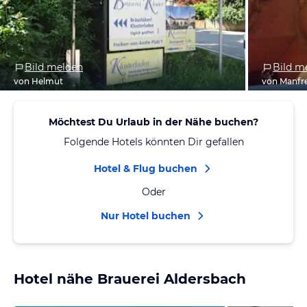
Bild melden
Bild m
von Helmut
von Manfr
Möchtest Du Urlaub in der Nähe buchen?
Folgende Hotels könnten Dir gefallen
Hotel & Flug buchen
Oder
Nur Hotel buchen
Hotel nähe Brauerei Aldersbach