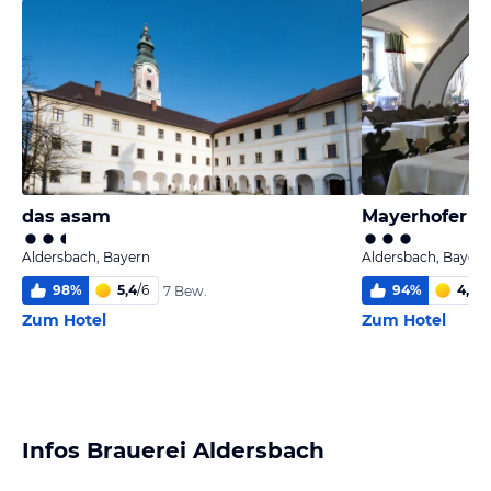
das asam
Aldersbach, Bayern
Aldersbach, Bayern
98
%
5,4
/
6
94
%
4,7
/
6
7 Bew.
Zum Hotel
Zum Hotel
Infos Brauerei Aldersbach