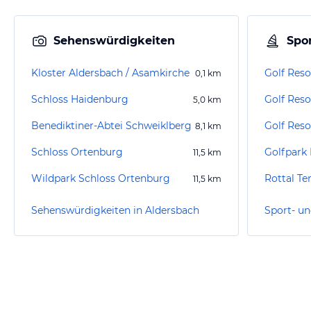
Sehenswürdigkeiten
Spor
Kloster Aldersbach / Asamkirche
0,1
km
Schloss Haidenburg
5,0
km
Benediktiner-Abtei Schweiklberg
Golf Reso
8,1
km
Schloss Ortenburg
Golfpark 
11,5
km
Wildpark Schloss Ortenburg
Rottal T
11,5
km
Sehenswürdigkeiten in Aldersbach