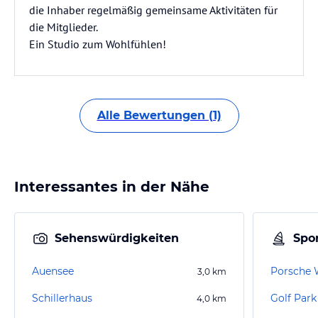
die Inhaber regelmäßig gemeinsame Aktivitäten für
die Mitglieder.
Ein Studio zum Wohlfühlen!
Alle Bewertungen (1)
Interessantes in der Nähe
Sehenswürdigkeiten
Spor
Auensee
Porsche 
3,0
km
Schillerhaus
4,0
km