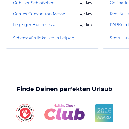
Gohliser Schlößchen
Golfpark 
4,2
km
Games Convantion Messe
Red Bull 
4,3
km
Leipziger Buchmesse
PARKundS
4,3
km
Sehenswürdigkeiten in Leipzig
Sport- un
Finde Deinen perfekten Urlaub