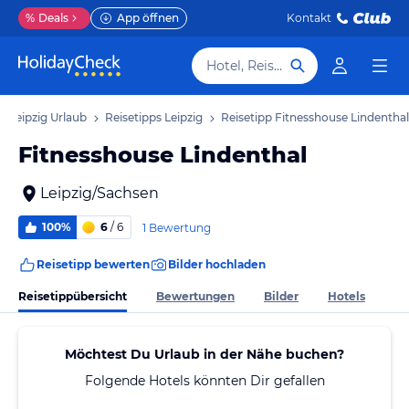
%
Deals
App öffnen
Kontakt
Hotel, Reiseziel
Leipzig Urlaub
Reisetipps Leipzig
Reisetipp Fitnesshouse Lindenthal
Fitnesshouse Lindenthal
Leipzig/Sachsen
100%
6
/ 6
1 Bewertung
Reisetipp bewerten
Bilder hochladen
Reisetippübersicht
Bewertungen
Bilder
Hotels
Möchtest Du Urlaub in der Nähe buchen?
Folgende Hotels könnten Dir gefallen