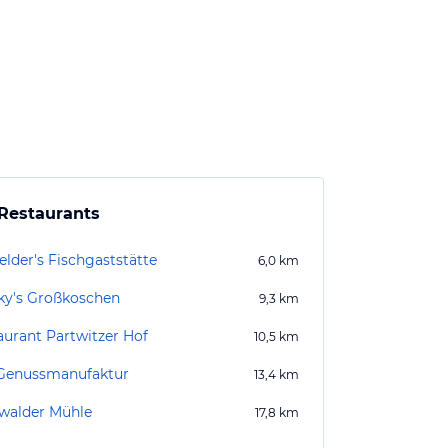
Restaurants
elder's Fischgaststätte
6,0
km
ky's Großkoschen
9,3
km
aurant Partwitzer Hof
10,5
km
 Genussmanufaktur
13,4
km
walder Mühle
17,8
km