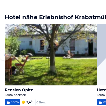
Bild
Bild
Bild
melden
melden
melden
von Dörte
von Dörte
von Dörte
Hotel nähe Erlebnishof Krabatmü
Pension Opitz
Hote
Lauta, Sachsen
Lauta,
100
%
2,4
/
6
8
6 Bew.