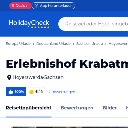
%
Deals
App herunterladen
Europa Urlaub
Deutschland Urlaub
Sachsen Urlaub
Hoyerswer
Erlebnishof Krabat
Hoyerswerda/Sachsen
100%
6
/ 6
2 Bewertungen
Reisetippübersicht
Bewertungen
Bilder