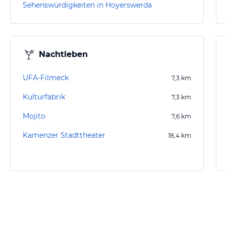
Sehenswürdigkeiten in Hoyerswerda
Nachtleben
UFA-Filmeck
7,3
km
Kulturfabrik
7,3
km
Mojito
7,6
km
Kamenzer Stadttheater
18,4
km