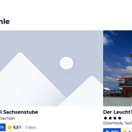
hle
l Sachsenstube
Der Leuch
 Sachsen
Elsterheide, Sa
1
%
5,2
/
6
3 Bew.
93
%
4