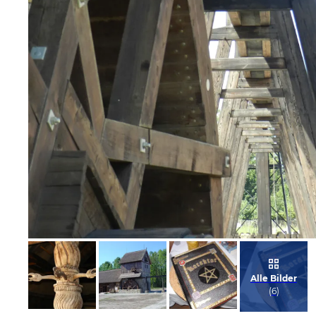
Bild melden
von Dörte
Alle Bilder
(
6
)