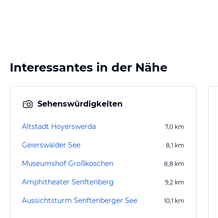
Interessantes in der Nähe
Sehenswürdigkeiten
Altstadt Hoyerswerda
7,0
km
Geierswalder See
8,1
km
Museumshof Großkoschen
8,8
km
Amphitheater Senftenberg
9,2
km
Aussichtsturm Senftenberger See
10,1
km