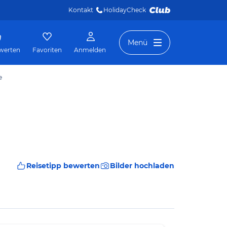
Kontakt
HolidayCheck 
Menü
werten
Favoriten
Anmelden
e
Reisetipp bewerten
Bilder hochladen