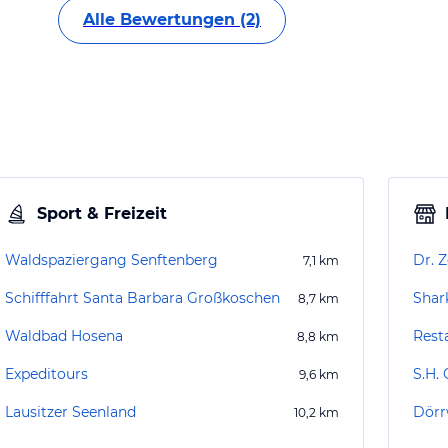
Alle Bewertungen (2)
Sport & Freizeit
Waldspaziergang Senftenberg
Dr. Z
7,1
km
Schifffahrt Santa Barbara Großkoschen
Shar
8,7
km
Waldbad Hosena
Rest
8,8
km
Expeditours
S.H.
9,6
km
Lausitzer Seenland
Dörr
10,2
km