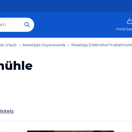
Hotel be
da Urlaub
Reisetipps Hoyerswerda
Reisetipp Erlebnishof Krabatmühl
mühle
Hotels