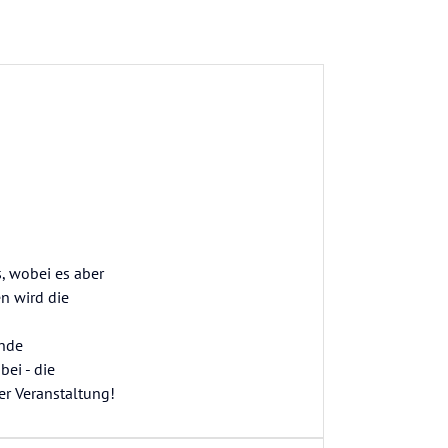
, wobei es aber
en wird die
ende
bei - die
er Veranstaltung!