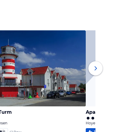
tTurm
ApartHotel "Am Fl
chsen
Hoyerswerda, Sachsen
,8
/
6
100
%
6,0
/
6