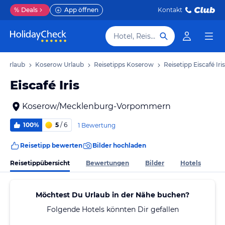
%
Deals
App öffnen
Kontakt
Hotel, Reiseziel
 Urlaub
Koserow Urlaub
Reisetipps Koserow
Reisetipp Eiscafé Iris
Eiscafé Iris
Koserow/Mecklenburg-Vorpommern
100%
5
/ 6
1 Bewertung
Reisetipp bewerten
Bilder hochladen
Reisetippübersicht
Bewertungen
Bilder
Hotels
Möchtest Du Urlaub in der Nähe buchen?
Folgende Hotels könnten Dir gefallen