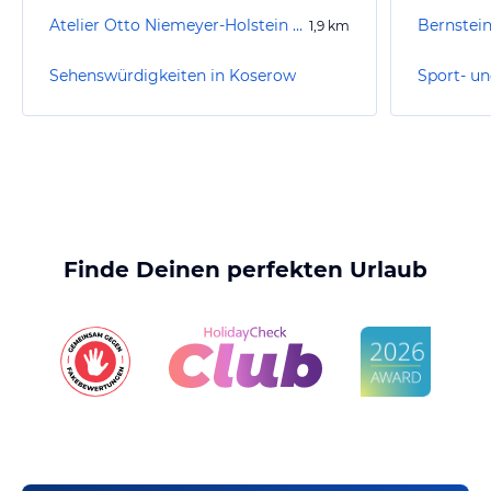
Atelier Otto Niemeyer-Holstein Lüttenort
Bernstei
1,9
km
Sehenswürdigkeiten in Koserow
Finde Deinen perfekten Urlaub