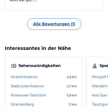
Alle Bewertungen (1)
Interessantes in der Nähe
Sehenswürdigkeiten
Spor
Strand Koserow
Minigolf
0,6
km
Seebrücke Koserow
Wandern
0,7
km
Koserower Salzhütte
Asia Spa 
0,8
km
Streckelsberg
Tauchgon
1,1
km