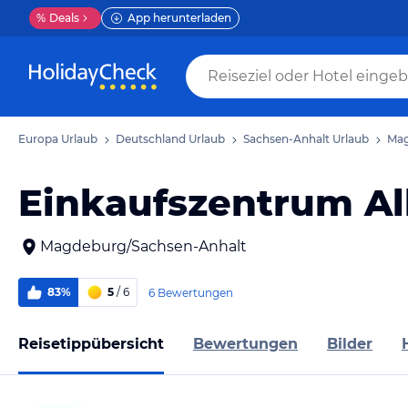
%
Deals
App herunterladen
Europa Urlaub
Deutschland Urlaub
Sachsen-Anhalt Urlaub
Mag
Einkaufszentrum Al
Magdeburg/Sachsen-Anhalt
83%
5
/ 6
6 Bewertungen
Reisetippübersicht
Bewertungen
Bilder