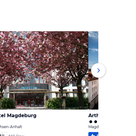
tel Magdeburg
Arthotel Magdebu
hsen-Anhalt
Magdeburg, Sachsen-Anh
1
/
6
91
%
5,0
/
6