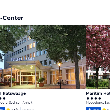
e-Center
l Ratswaage
Maritim Ho
burg, Sachsen-Anhalt
Magdeburg, Sac
7
%
4,5
/
6
96
%
5,