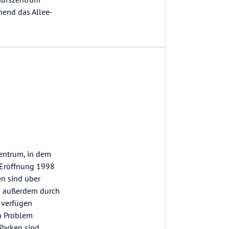
nend das Allee-
zentrum, in dem
 Eröffnung 1998
en sind über
nd außerdem durch
 verfügen
in Problem
 Parken sind