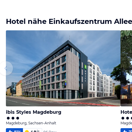
Bild
Bild
melden
melden
von Harro
von Harro
Hotel nähe Einkaufszentrum Alle
ibis Styles Magdeburg
Hote
Magdeburg, Sachsen-Anhalt
Magde
91
%
4,9
/
6
7