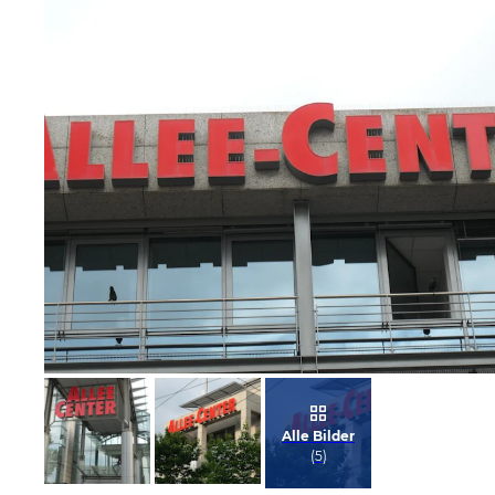
Bild melden
von Enelore
Alle Bilder
(
5
)