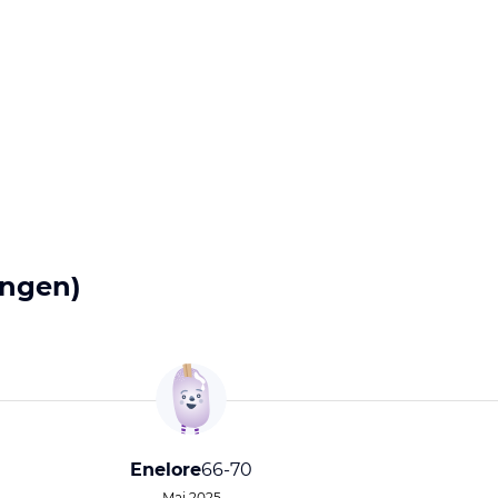
ngen)
Enelore
66-70
Mai 2025