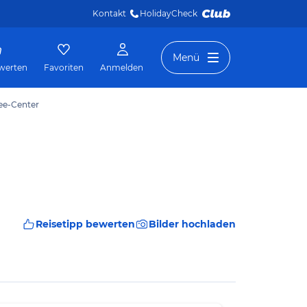
Kontakt
HolidayCheck 
Menü
werten
Favoriten
Anmelden
lee-Center
Reisetipp bewerten
Bilder hochladen