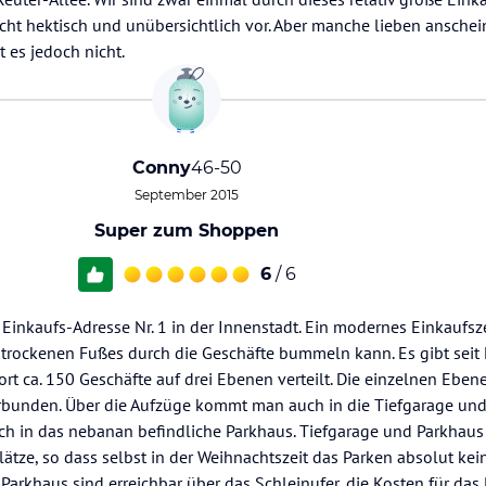
echt hektisch und unübersichtlich vor. Aber manche lieben anschei
 es jedoch nicht.
Conny
46-50
September 2015
Super zum Shoppen
6
/ 6
 Einkaufs-Adresse Nr. 1 in der Innenstadt. Ein modernes Einkaufs
trockenen Fußes durch die Geschäfte bummeln kann. Es gibt seit
 ca. 150 Geschäfte auf drei Ebenen verteilt. Die einzelnen Eben
erbunden. Über die Aufzüge kommt man auch in die Tiefgarage u
h in das nebanan befindliche Parkhaus. Tiefgarage und Parkhaus
ätze, so dass selbst in der Weihnachtszeit das Parken absolut ke
 Parkhaus sind erreichbar über das Schleinufer, die Kosten für das