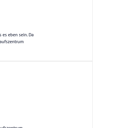
s es eben sein. Da
kaufszentrum
n
kaufszentrum