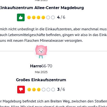
Einkaufszentrum Allee-Center Magdeburg
4
/ 6
s mich nicht unbedingt in die Einkaufszentren, aber manchmal mus
auch Lebensmittelgeschäfte befinden, gingen wir also in das Ein
uns mit neuen Flaschen Mineralwasser versorgten.
Harro
66-70
Mai 2025
Großes Einkaufszentrum
3
/ 6
er Magdeburg befindet sich am Breiten Weg, zwischen den Straße
uter-Allee. Wir sind zwar einmal durch dieses relativ große Ein