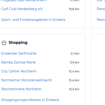
Flugplatz Bad Gandersheim
Der 
11,5
km
Golf Club Hardenberg e.V.
Pan
19,8
km
Sport- und Freizeitangebote in Einbeck
Rest
Shopping
Einbecker Senfmühle
0,1
km
Ramba Zamba Markt
11,9
km
City Center Northeim
15,4
km
Northeimer Münsterweihnacht
15,4
km
Wochenmarkt Northeim
15,5
km
Shoppingmöglichkeiten in Einbeck