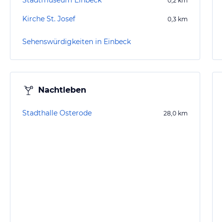
Stadtmuseum Einbeck
0,2
km
Kirche St. Josef
0,3
km
Sehenswürdigkeiten in Einbeck
Nachtleben
Stadthalle Osterode
28,0
km