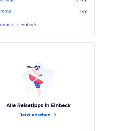
Schwan
0,1
km
orama
1,1
km
aurants in Einbeck
Alle Reisetipps in Einbeck
Jetzt ansehen