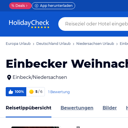
%
Deals
App herunterladen
Europa Urlaub
Deutschland Urlaub
Niedersachsen Urlaub
Einb
Einbecker Weihnac
Einbeck/Niedersachsen
100%
5
/ 6
1 Bewertung
Reisetippübersicht
Bewertungen
Bilder