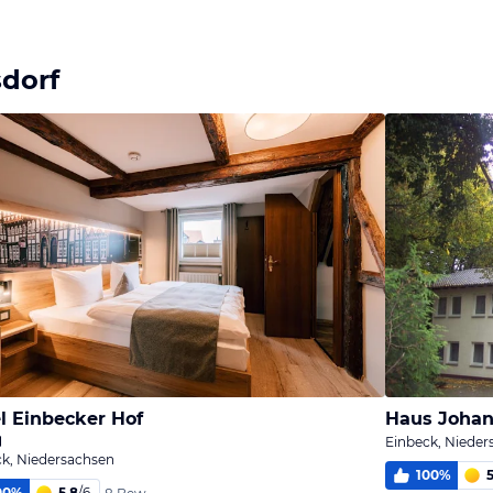
dorf
l Einbecker Hof
Haus Joha
Einbeck, Nieder
k, Niedersachsen
100
%
5
00
%
5,8
/
6