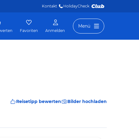
Kontakt
HolidayCheck 
Menü
werten
Favoriten
Anmelden
Reisetipp bewerten
Bilder hochladen