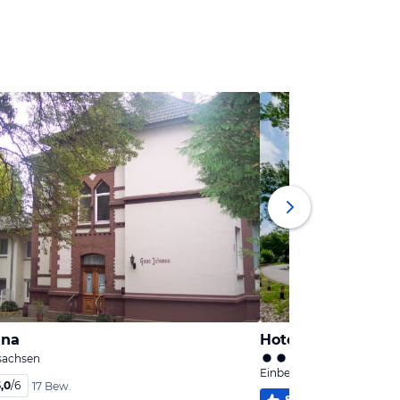
nna
Hotel FREIgeist E
sachsen
Einbeck, Niedersachsen
,0
/
6
17 Bew.
84
%
5,2
/
6