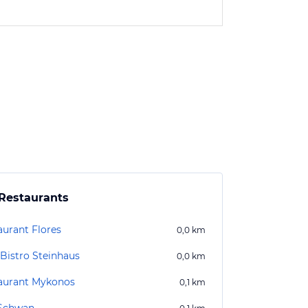
Restaurants
aurant Flores
0,0
km
 Bistro Steinhaus
0,0
km
aurant Mykonos
0,1
km