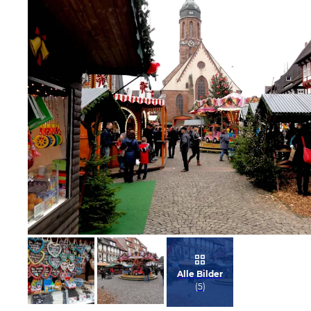
Bild melden
von Jörn
Alle Bilder
(
5
)