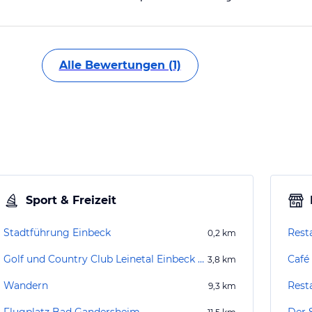
Alle Bewertungen (1)
Sport & Freizeit
Stadtführung Einbeck
Rest
0,2
km
Golf und Country Club Leinetal Einbeck e.V.
Café
3,8
km
Wandern
Rest
9,3
km