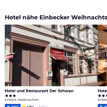
Bild
Bild
melden
melden
von Jörn
von Jörn
Hotel nähe Einbecker Weihnachts
Hotel und Restaurant Der Schwan
Hote
Einbeck, Niedersachsen
Einbec
100
%
4,8
/
6
1