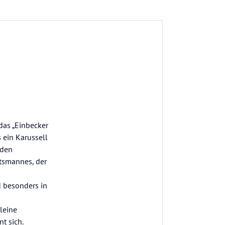
das „Einbecker
s ein Karussell
rden
tsmannes, der
d besonders in
leine
t sich.