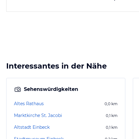
Interessantes in der Nähe
Sehenswürdigkeiten
Altes Rathaus
0,0
km
Marktkirche St. Jacobi
0,1
km
Altstadt Einbeck
0,1
km