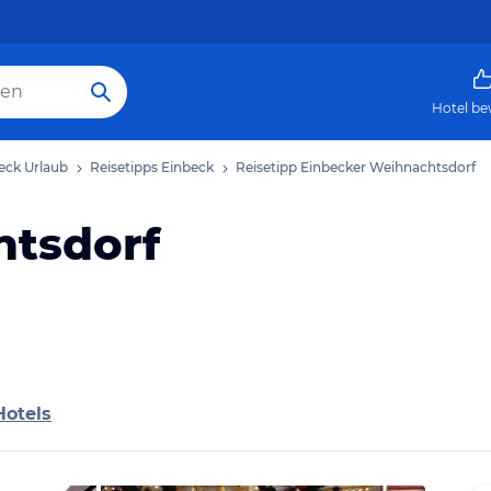
Hotel be
eck Urlaub
Reisetipps Einbeck
Reisetipp Einbecker Weihnachtsdorf
htsdorf
Hotels