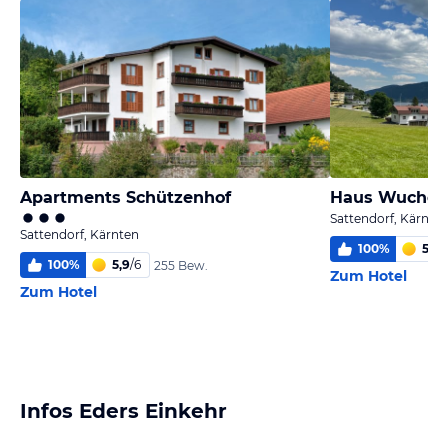
Apartments Schützenhof
Haus Wuchere
Sattendorf, Kärnte
Sattendorf, Kärnten
100
%
5,8
/
100
%
5,9
/
6
255 Bew.
Zum Hotel
Zum Hotel
Infos Eders Einkehr