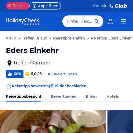
%
Deals
App öffnen
Kontakt
Hotel, Reiseziel
en Urlaub
Treffen Urlaub
Reisetipps Treffen
Reisetipp Eders Einkehr
Eders Einkehr
Treffen/Kärnten
60%
5,0
/ 6
10 Bewertungen
Reisetipp bewerten
Bilder hochladen
Reisetippübersicht
Bewertungen
Bilder
Hotels