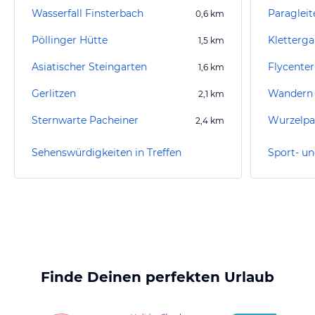
Wasserfall Finsterbach
Paraglei
0,6
km
Pöllinger Hütte
Kletterg
1,5
km
Asiatischer Steingarten
Flycenter
1,6
km
Gerlitzen
Wandern
2,1
km
Sternwarte Pacheiner
Wurzelpar
2,4
km
Sehenswürdigkeiten in Treffen
Sport- un
Finde Deinen perfekten Urlaub