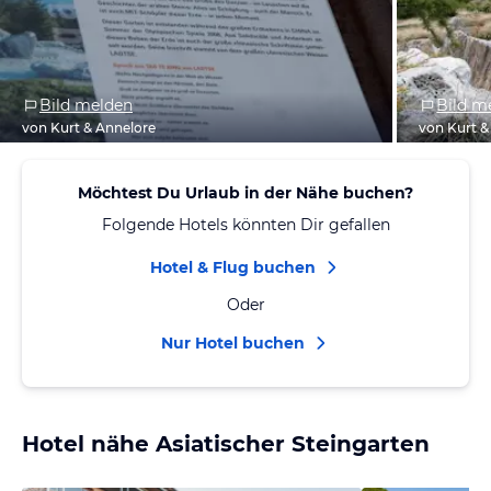
Bild melden
Bild m
von Kurt & Annelore
von Kurt &
Möchtest Du Urlaub in der Nähe buchen?
Folgende Hotels könnten Dir gefallen
Hotel & Flug buchen
Oder
Nur Hotel buchen
Hotel nähe Asiatischer Steingarten