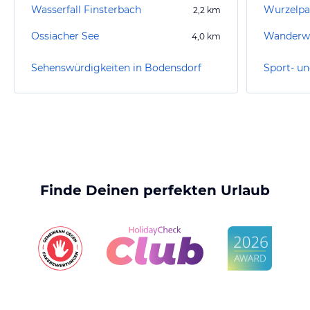
Wasserfall Finsterbach
Wurzelpar
2,2
km
Ossiacher See
Wanderwe
4,0
km
Sehenswürdigkeiten in Bodensdorf
Finde Deinen perfekten Urlaub