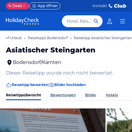
%
Deals
App öffnen
Kontakt
Hotel, Reiseziel
sdorf Urlaub
Reisetipps Bodensdorf
Reisetipp Asiatischer Steingarten
Asiatischer Steingarten
Bodensdorf/Kärnten
Dieser Reisetipp wurde noch nicht bewertet.
Reisetipp bewerten
Bilder hochladen
Reisetippübersicht
Bewertungen
Bilder
Hotels