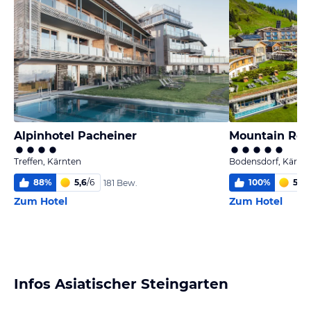
Alpinhotel Pacheiner
Mountain Res
Treffen, Kärnten
Bodensdorf, Kärnt
88
%
5,6
/
6
100
%
5,9
/
181 Bew.
Zum Hotel
Zum Hotel
Infos Asiatischer Steingarten