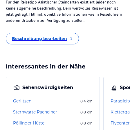
Für den Reisetipp Asiatischer Steingarten existiert leider noch
keine allgemeine Beschreibung. Dein wertvolles Reisewissen ist
jetzt gefragt. Hilf mit, objektive Informationen wie in Reiseführern
anderen Urlaubern zur Verfügung zu stellen.
Beschreibung bearbeiten
Interessantes in der Nähe
Sehenswürdigkeiten
Spor
Gerlitzen
Paraglei
0,4
km
Sternwarte Pacheiner
Kletterg
0,8
km
Pöllinger Hütte
Flycenter
0,8
km