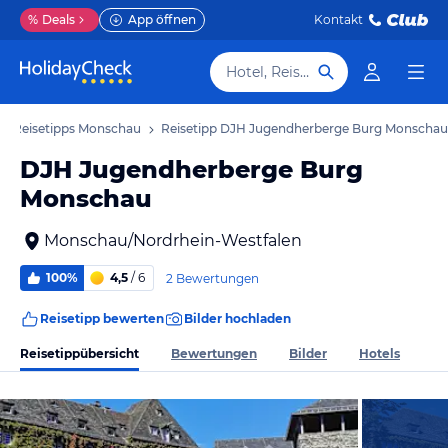
%
Deals
App öffnen
Kontakt
Hotel, Reiseziel
Reisetipps Monschau
Reisetipp DJH Jugendherberge Burg Monschau
DJH Jugendherberge Burg
Monschau
Monschau/Nordrhein-Westfalen
100%
4,5
/ 6
2 Bewertungen
Reisetipp bewerten
Bilder hochladen
Reisetippübersicht
Bewertungen
Bilder
Hotels