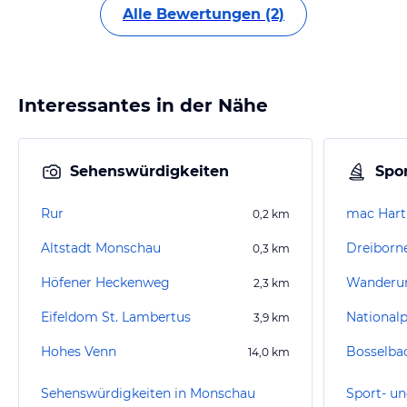
Alle Bewertungen (2)
Interessantes in der Nähe
Sehenswürdigkeiten
Spor
Rur
0,2
km
Altstadt Monschau
0,3
km
Höfener Heckenweg
Wanderun
2,3
km
Eifeldom St. Lambertus
Nationalp
3,9
km
Hohes Venn
Bosselba
14,0
km
Sehenswürdigkeiten in Monschau