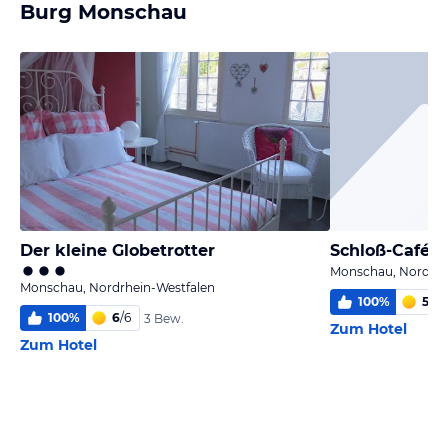
Burg Monschau
Der kleine Globetrotter
Schloß-Café u
Monschau, Nordrhe
Monschau, Nordrhein-Westfalen
100
%
5
/
6
100
%
6
/
6
3 Bew.
Zum Hotel
Zum Hotel