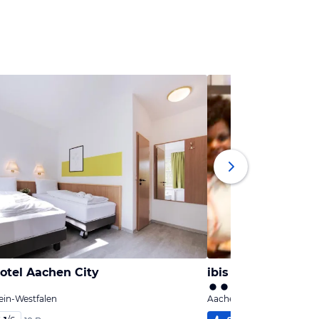
otel Aachen City
ibis Aachen Marsch
ein-Westfalen
Aachen, Nordrhein-Westf