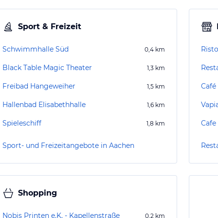
Sport & Freizeit
Schwimmhalle Süd
Rist
0,4
km
Black Table Magic Theater
Rest
1,3
km
Freibad Hangeweiher
Café
1,5
km
Hallenbad Elisabethhalle
Vapi
1,6
km
Spieleschiff
Cafe
1,8
km
Sport- und Freizeitangebote in Aachen
Rest
Shopping
Nobis Printen e.K. - Kapellenstraße
0,2
km