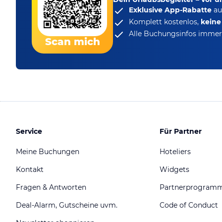
Exklusive App-Rabatte
au
Komplett kostenlos,
kein
Alle Buchungsinfos immer 
Scan mich
Service
Für Partner
Meine Buchungen
Hoteliers
Kontakt
Widgets
Fragen & Antworten
Partnerprogram
Deal-Alarm, Gutscheine uvm.
Code of Conduct