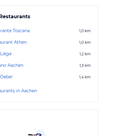
Restaurants
orante Toscana
1,0
km
aurant Athen
1,0
km
 Liège
1,2
km
ano Aachen
1,3
km
 Oebel
1,4
km
aurants in Aachen