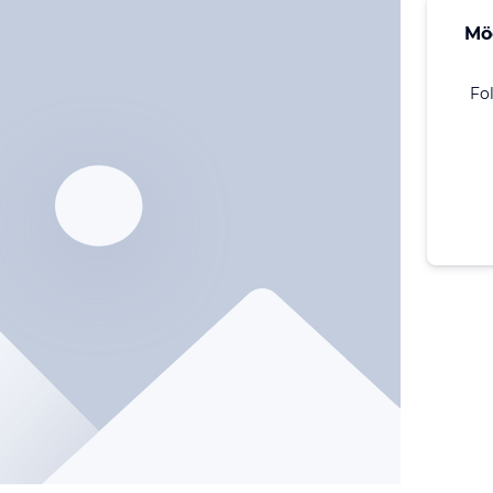
Mö
Fo