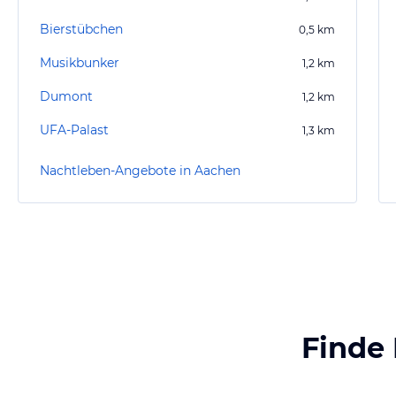
Bierstübchen
0,5
km
Musikbunker
1,2
km
Dumont
1,2
km
UFA-Palast
1,3
km
Nachtleben-Angebote in Aachen
Finde