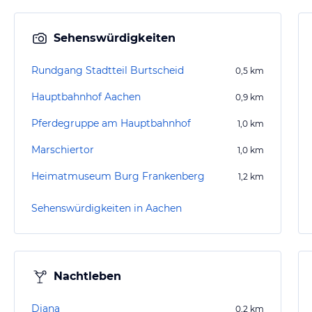
Sehenswürdigkeiten
Rundgang Stadtteil Burtscheid
0,5
km
Hauptbahnhof Aachen
0,9
km
Pferdegruppe am Hauptbahnhof
1,0
km
Marschiertor
1,0
km
Heimatmuseum Burg Frankenberg
1,2
km
Sehenswürdigkeiten in Aachen
Nachtleben
Diana
0,2
km