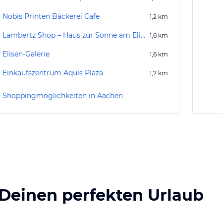
Nobis Printen Bäckerei Cafe
1,2
km
Lambertz Shop – Haus zur Sonne am Elisenbrunnen
1,6
km
Elisen-Galerie
1,6
km
Einkaufszentrum Aquis Plaza
1,7
km
Shoppingmöglichkeiten in Aachen
 Deinen perfekten Urlaub