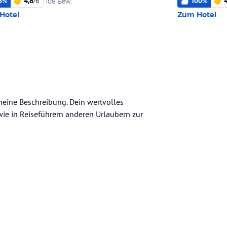
3
%
4,8
/
6
100
%
4
108 Bew.
Hotel
Zum Hotel
emeine Beschreibung. Dein wertvolles
n wie in Reiseführern anderen Urlaubern zur