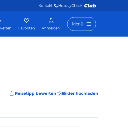
Kontakt
HolidayCheck 
Menü
werten
Favoriten
Anmelden
Reisetipp bewerten
Bilder hochladen