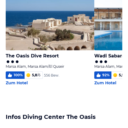
The Oasis Dive Resort
Wadi Sabarah
Marsa Alam, Marsa Alam/El Quseir
Marsa Alam, Marsa 
100
%
5,8
/
6
92
%
5,5
/
6
556 Bew.
Zum Hotel
Zum Hotel
Infos Diving Center The Oasis