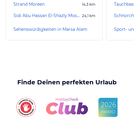
Strand Moreen
14,3
km
Sidi Abu Hassan El-Shazly Moschee
Schnorch
24,1
km
Sehenswürdigkeiten in Marsa Alam
Finde Deinen perfekten Urlaub