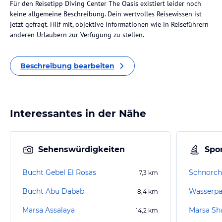
Für den Reisetipp Diving Center The Oasis existiert leider noch
keine allgemeine Beschreibung. Dein wertvolles Reisewissen ist
jetzt gefragt. Hilf mit, objektive Informationen wie in Reiseführern
anderen Urlaubern zur Verfügung zu stellen.
Beschreibung bearbeiten
Interessantes in der Nähe
Sehenswürdigkeiten
Spor
Bucht Gebel El Rosas
7,3
km
Bucht Abu Dabab
8,4
km
Marsa Assalaya
Marsa Sha
14,2
km