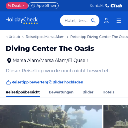
%
Deals
App öffnen
Kontakt
Hotel, Reiseziel
Alam Urlaub
Reisetipps Marsa Alam
Reisetipp Diving Center The Oasis
Diving Center The Oasis
Marsa Alam/Marsa Alam/El Quseir
Dieser Reisetipp wurde noch nicht bewertet.
Reisetipp bewerten
Bilder hochladen
Reisetippübersicht
Bewertungen
Bilder
Hotels