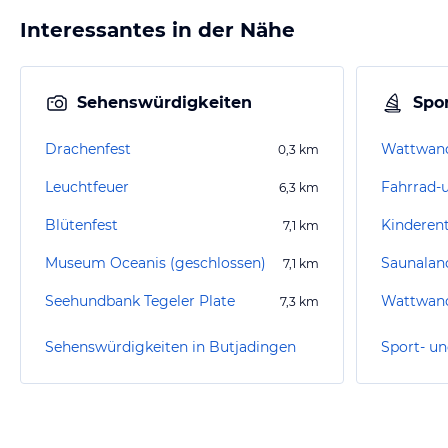
Interessantes in der Nähe
Sehenswürdigkeiten
Spor
Drachenfest
0,3
km
Leuchtfeuer
6,3
km
Blütenfest
7,1
km
Museum Oceanis (geschlossen)
7,1
km
Seehundbank Tegeler Plate
7,3
km
Sehenswürdigkeiten in Butjadingen