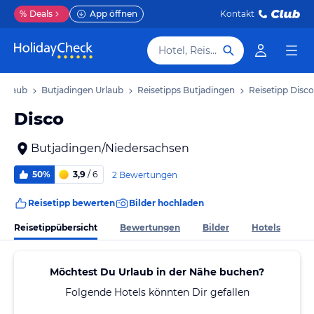
%
Deals
App öffnen
Kontakt
Hotel, Reiseziel
Urlaub
Butjadingen Urlaub
Reisetipps Butjadingen
Reisetipp Disco
Disco
Butjadingen/Niedersachsen
50%
3,9
/ 6
2 Bewertungen
Reisetipp bewerten
Bilder hochladen
Reisetippübersicht
Bewertungen
Bilder
Hotels
Möchtest Du Urlaub in der Nähe buchen?
Folgende Hotels könnten Dir gefallen