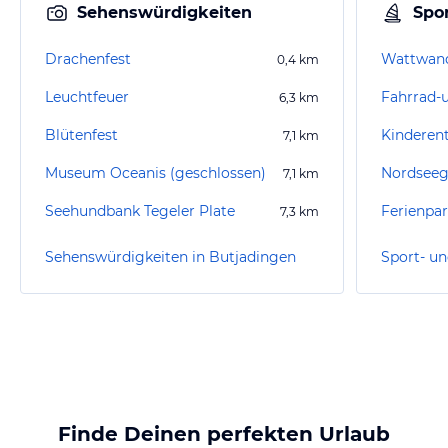
Sehenswürdigkeiten
Spor
Drachenfest
0,4
km
Leuchtfeuer
6,3
km
Blütenfest
7,1
km
Museum Oceanis (geschlossen)
7,1
km
Seehundbank Tegeler Plate
7,3
km
Sehenswürdigkeiten in Butjadingen
Finde Deinen perfekten Urlaub