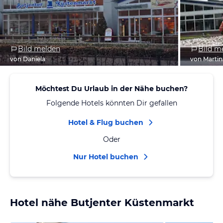
Bild melden
Bild m
von Daniela
von Martin
Möchtest Du Urlaub in der Nähe buchen?
Folgende Hotels könnten Dir gefallen
Hotel & Flug buchen
Oder
Nur Hotel buchen
Hotel nähe Butjenter Küstenmarkt