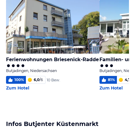
Ferienwohnungen Briesenick-Radde
Familien- und
Butjadingen, Niedersachsen
Butjadingen, Niede
100
%
6,0
/
6
81
%
4,7
/
6
10 Bew.
Zum Hotel
Zum Hotel
Infos Butjenter Küstenmarkt