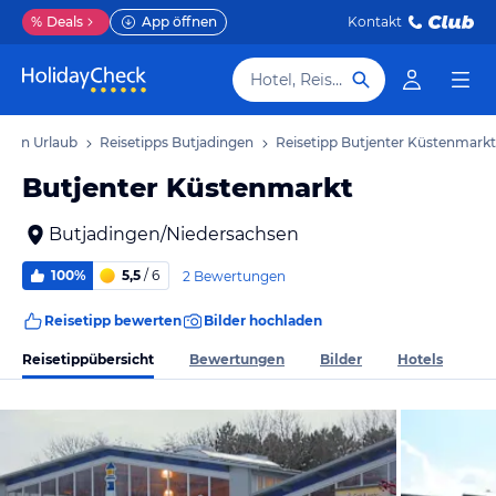
%
Deals
App öffnen
Kontakt
Hotel, Reiseziel
ngen Urlaub
Reisetipps Butjadingen
Reisetipp Butjenter Küstenmarkt
Butjenter Küstenmarkt
Butjadingen/Niedersachsen
100%
5,5
/ 6
2 Bewertungen
Reisetipp bewerten
Bilder hochladen
Reisetippübersicht
Bewertungen
Bilder
Hotels