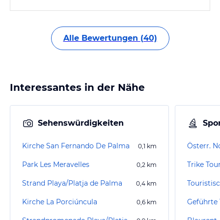
Alle Bewertungen (40)
Interessantes in der Nähe
Sehenswürdigkeiten
Spor
Kirche San Fernando De Palma
0,1
km
Park Les Meravelles
Trike Tou
0,2
km
Strand Playa/Platja de Palma
Touristis
0,4
km
Kirche La Porciúncula
0,6
km