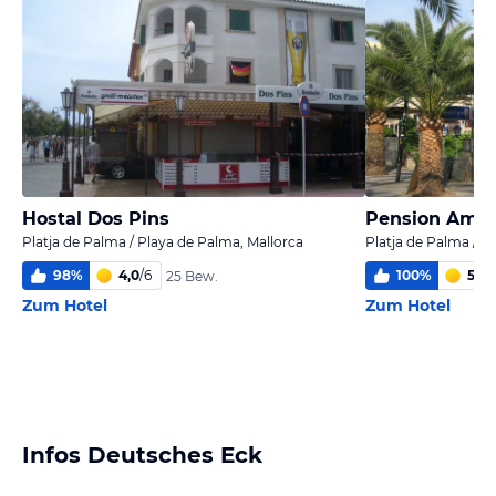
Hostal Dos Pins
Pension Ama
Platja de Palma / Playa de Palma, Mallorca
Platja de Palma / P
98
%
4,0
/
6
100
%
5,9
/
25 Bew.
Zum Hotel
Zum Hotel
Infos Deutsches Eck