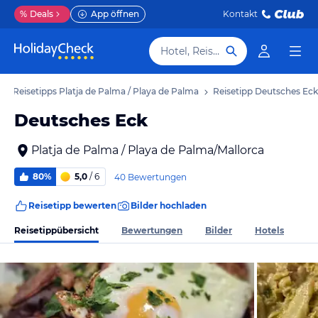
%
Deals
App öffnen
Kontakt
Hotel, Reiseziel
Reisetipps Platja de Palma / Playa de Palma
Reisetipp Deutsches Eck
Deutsches Eck
Platja de Palma / Playa de Palma/Mallorca
80%
5,0
/ 6
40 Bewertungen
Reisetipp bewerten
Bilder hochladen
Reisetippübersicht
Bewertungen
Bilder
Hotels