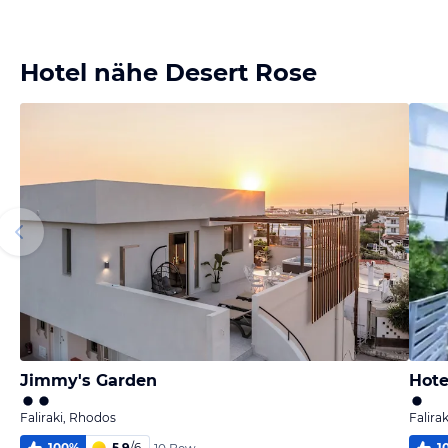
Bild
Bild
Bild
Bild
melden
melden
melden
melden
von Ernst
von Ernst
von Ernst
von Ernst
Hotel nähe Desert Rose
Jimmy's Garden
Hote
Faliraki, Rhodos
Falira
100
%
5,9
/
6
1