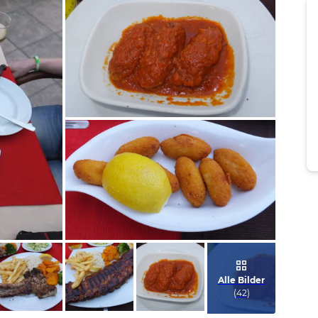
Bild melden
von Ernst
Bild melden
von Ernst
Alle Bilder
(
42
)