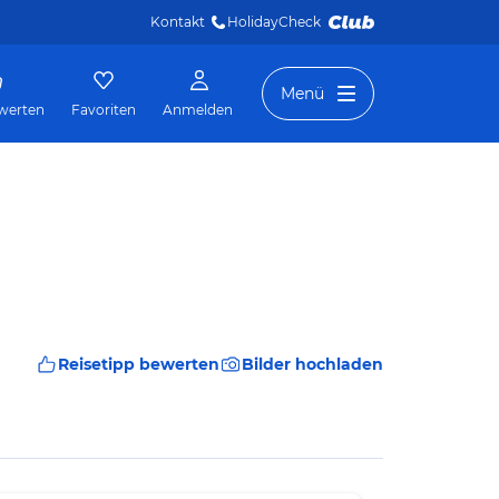
Kontakt
HolidayCheck 
Menü
werten
Favoriten
Anmelden
Reisetipp bewerten
Bilder hochladen