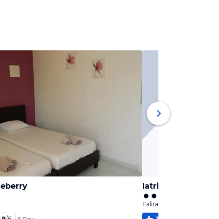
seberry
Iatridis Studios
Faliraki, Rhodos
,9
/
6
100
%
4,9
/
6