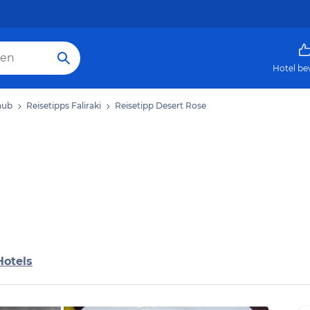
Hotel be
laub
Reisetipps Faliraki
Reisetipp Desert Rose
Hotels