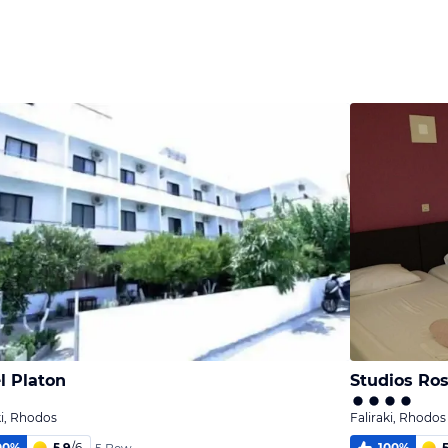
Bild
Bild
Bild
melden
melden
melden
von Ernst
von Ernst
von Ernst
l Platon
Studios Ro
ki, Rhodos
Faliraki, Rhodos
00
%
5,9
/
6
100
%
5