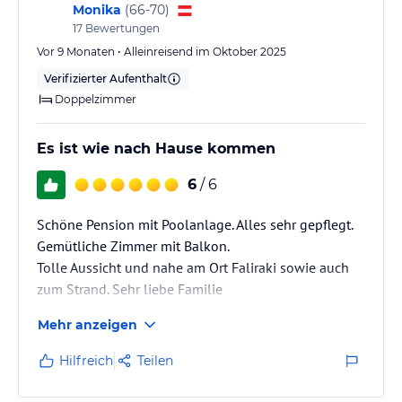
Monika
(
66-70
)
17
Bewertungen
Vor 9 Monaten • Alleinreisend im Oktober 2025
Verifizierter Aufenthalt
Doppelzimmer
Es ist wie nach Hause kommen
6
/ 6
Schöne Pension mit Poolanlage. Alles sehr gepflegt.
Gemütliche Zimmer mit Balkon.
Tolle Aussicht und nahe am Ort Faliraki sowie auch
zum Strand. Sehr liebe Familie
und um alle Gäste sehr bemüht. Ich war schon
Mehr anzeigen
mehrmals dort und habe mich immer sehr
wohlgefühlt.
Hilfreich
Teilen