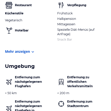
Restaurant
Verpflegung
Küchenstile
Frühstück
Halbpension
Vegetarisch
Mittagessen
Spezielle Diät-Menüs (auf
Hotelbar
Anfrage)
Snack Bar
Mehr anzeigen
Umgebung
Entfernung zum
Entfernung zu
nächstgelegenen
öffentlichen
Flughafen
Verkehrsmitteln
< 50 km
< 200 m
Entfernung zum
Entfernung zum
nächstgelegenen
Stadtzentrum
Flughafen in