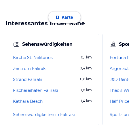
Karte
Interessantes in der Nähe
Sehenswürdigkeiten
Spor
Kirche St. Nektarios
0,1
km
Fortuna 
Zentrum Faliraki
0,4
km
Argonauti
Strand Faliraki
0,6
km
J&D Rent
Fischereihafen Faliraki
0,8
km
Theo's W
Kathara Beach
1,4
km
Half Pric
Sehenswürdigkeiten in Faliraki
Sport- un