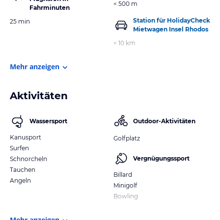
< 500 m
Fahrminuten
Station für HolidayCheck
25 min
Mietwagen Insel Rhodos
< 10 km
Mehr anzeigen
Aktivitäten
Wassersport
Outdoor-Aktivitäten
Kanusport
Golfplatz
Surfen
Vergnügungssport
Schnorcheln
Tauchen
Billard
Angeln
Minigolf
Bowling
Mehr anzeigen