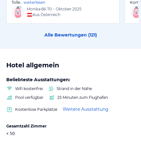
Tolle…
weiterlesen
Komm
Monika
66-70
•
Oktober 2025
Aus Österreich
Alle Bewertungen (
121
)
Hotel allgemein
Beliebteste Ausstattungen:
Wifi kostenfrei
Strand in der Nähe
Pool verfügbar
25 Minuten zum Flughafen
Weitere Ausstattung
Kostenlose Parkplätze
Gesamtzahl Zimmer
< 50