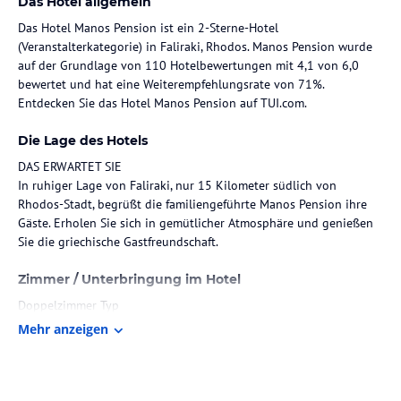
Das Hotel allgemein
Das Hotel Manos Pension ist ein 2-Sterne-Hotel
(Veranstalterkategorie) in Faliraki, Rhodos. Manos Pension wurde
auf der Grundlage von 110 Hotelbewertungen mit 4,1 von 6,0
bewertet und hat eine Weiterempfehlungsrate von 71%.
Entdecken Sie das Hotel Manos Pension auf TUI.com.
Die Lage des Hotels
DAS ERWARTET SIE
In ruhiger Lage von Faliraki, nur 15 Kilometer südlich von
Rhodos-Stadt, begrüßt die familiengeführte Manos Pension ihre
Gäste. Erholen Sie sich in gemütlicher Atmosphäre und genießen
Sie die griechische Gastfreundschaft.
Zimmer / Unterbringung im Hotel
Doppelzimmer Typ
DZX1 – Doppelzimmer. im Hauptgebäude, ca. 16 - 20 m²,
Mehr anzeigen
Klimaanlage: gegen Gebühr, Fußboden: Fliesenboden, Badewanne
oder Dusche, WC, Föhn, Balkon oder Terrasse.
Hinweis:
Allgemeine und unverbindliche