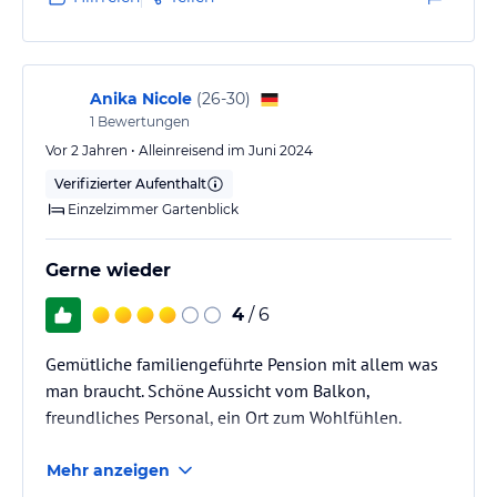
Anfangs vorwiegend deutsche Gäste, später auch
Engländer, Süd- und Osteuropäer.
Anika Nicole
(
26-30
)
1
Bewertungen
Renoviertes Zimmer, kleines Bad, es hat alles
funktioniert.
Vor 2 Jahren • Alleinreisend im Juni 2024
Verifizierter Aufenthalt
Ich habe mir 2 Wochen lang die Insel angeschaut. Für
Einzelzimmer Gartenblick
meinen Zweck war das Hotel…
Gerne wieder
4
/ 6
Gemütliche familiengeführte Pension mit allem was
man braucht. Schöne Aussicht vom Balkon,
freundliches Personal, ein Ort zum Wohlfühlen.
Mehr anzeigen