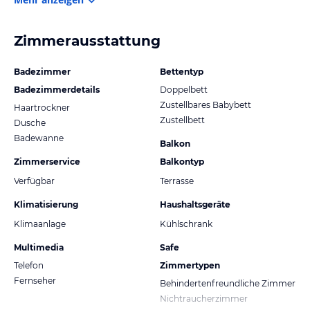
Zimmerausstattung
Badezimmer
Bettentyp
Badezimmerdetails
Doppelbett
Zustellbares Babybett
Haartrockner
Zustellbett
Dusche
Badewanne
Balkon
Zimmerservice
Balkontyp
Verfügbar
Terrasse
Klimatisierung
Haushaltsgeräte
Klimaanlage
Kühlschrank
Multimedia
Safe
Telefon
Zimmertypen
Fernseher
Behindertenfreundliche Zimmer
Nichtraucherzimmer