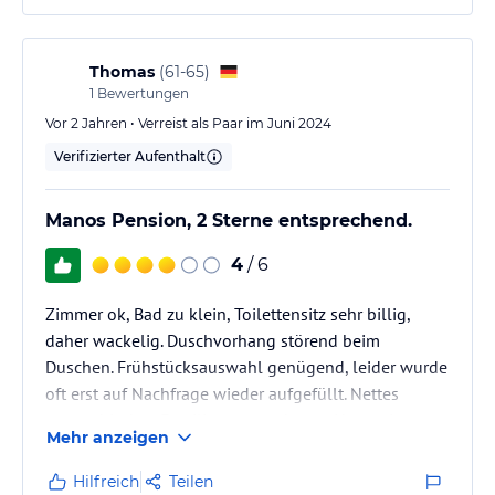
Thomas
(
61-65
)
1
Bewertungen
Vor 2 Jahren • Verreist als Paar im Juni 2024
Verifizierter Aufenthalt
Manos Pension, 2 Sterne entsprechend.
4
/ 6
Zimmer ok, Bad zu klein, Toilettensitz sehr billig,
daher wackelig. Duschvorhang störend beim
Duschen. Frühstücksauswahl genügend, leider wurde
oft erst auf Nachfrage wieder aufgefüllt. Nettes
sympathisches Familienunternehmen. Hatten immer
Mehr anzeigen
nette Worte für einen.
Klimaanlage vorhanden (nötig im Sommer!!!!),
Hilfreich
Teilen