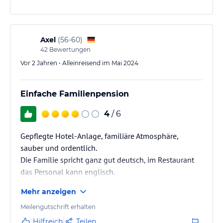
Kostenpunkt: 8.-€ am Tag. Hotel liegt ca. 300m bis
zum Strand und der Einkaufsmeile. Schöner Pool,
genügend Liegen und Sonnenschirme. Nur für
Erwachsene. Fast ausschließlich Deutsches/
Axel
(
56-60
)
Österreichereisches…
42
Bewertungen
Vor 2 Jahren • Alleinreisend im Mai 2024
Einfache Familienpension
4
/ 6
Gepflegte Hotel-Anlage, familiäre Atmosphäre,
sauber und ordentlich.
Die Familie spricht ganz gut deutsch, im Restaurant
das Personal kann englisch.
Mehr anzeigen
Angenehme Temperaturen zu Saisonstart im Mai (24-
27 Grad), nachts kühler, die letzten Tage ging es
Meilengutschrift erhalten
tagsüber allerdings schon Richtung 30 Grad.
Hilfreich
Teilen