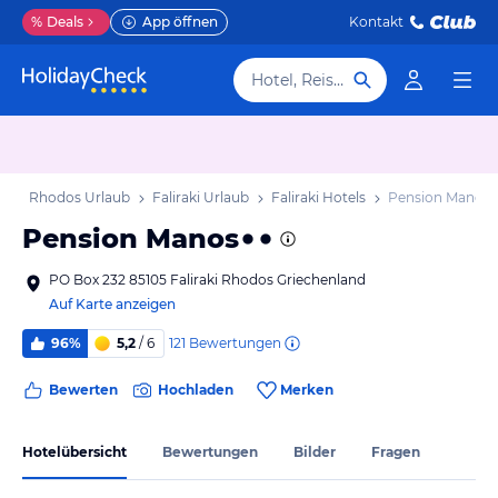
%
Deals
App öffnen
Kontakt
Hotel, Reiseziel
b
Rhodos Urlaub
Faliraki Urlaub
Faliraki Hotels
Pension Manos
Pension Manos
PO Box 232 85105 Faliraki Rhodos Griechenland
Auf Karte anzeigen
121
Bewertungen
96%
5,2
/ 6
Bewerten
Hochladen
Merken
Hotelübersicht
Bewertungen
Bilder
Fragen