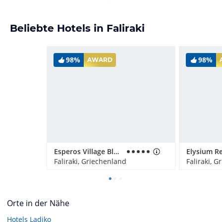
Beliebte Hotels in Faliraki
98%
98%
AWARD
Esperos Village Blue & Spa - Adults only
Faliraki, Griechenland
Faliraki, 
Orte in der Nähe
Hotels
Ladiko