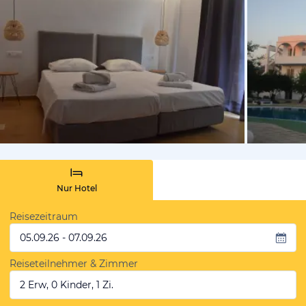
vom Hoteli
Nur Hotel
Reisezeitraum
05.09.26 - 07.09.26
Reiseteilnehmer & Zimmer
2 Erw, 0 Kinder, 1 Zi.