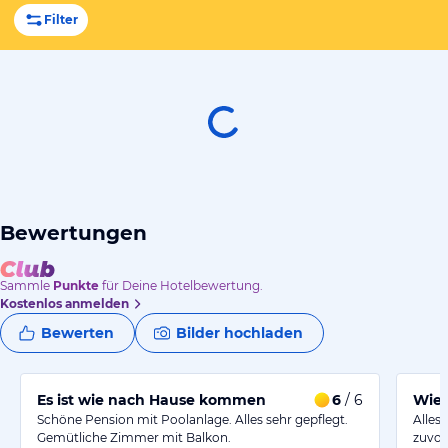
Filter
Bewertungen
Sammle
Punkte
für Deine Hotelbewertung.
Kostenlos anmelden
Bewerten
Bilder hochladen
Es ist wie nach Hause kommen
6
/ 6
Wied
Schöne Pension mit Poolanlage. Alles sehr gepflegt.
Alles
Gemütliche Zimmer mit Balkon.
zuvo